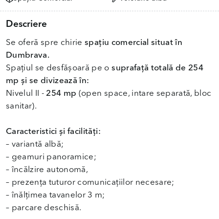
Descriere
Se oferă spre chirie
spațiu comercial situat în
Dumbrava.
Spațiul se desfășoară pe o
suprafață totală de 254
mp și se divizează în:
Nivelul II -
254 mp
(open space, intare separată, bloc
sanitar).
Caracteristici și facilități:
– variantă albă;
– geamuri panoramice;
– încălzire autonomă,
– prezența tuturor comunicațiilor necesare;
– înălțimea tavanelor 3 m;
– parcare deschisă.