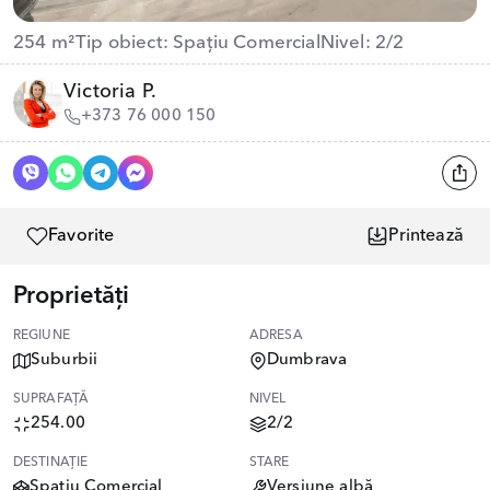
254 m²
Tip obiect: Spațiu Comercial
Nivel: 2/2
Victoria P.
+373 76 000 150
Favorite
Printează
Proprietăți
REGIUNE
ADRESA
Suburbii
Dumbrava
SUPRAFAȚĂ
NIVEL
254.00
2/2
DESTINAȚIE
STARE
Spațiu Comercial
Versiune albă