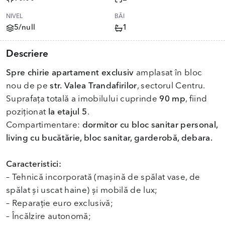
NIVEL
BĂI
5/null
1
Descriere
Spre chirie
apartament exclusiv
amplasat în bloc
nou de pe
str.
Valea Trandafirilor
, sectorul Centru.
Suprafața totală a imobilului cuprinde
90 mp
, fiind
poziționat
la etajul 5
.
Compartimentare:
dormitor cu bloc sanitar personal,
living cu bucătărie, bloc sanitar, garderobă, debara.
Caracteristici:
– Tehnică incorporată (mașină de spălat vase, de
spălat și uscat haine) și mobilă de lux;
– Reparație euro exclusivă;
– Încălzire autonomă;