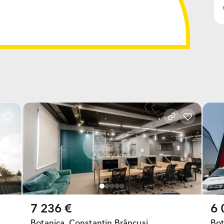
7 236 €
6 
Botanica,
Constantin Brâncuși
Bot