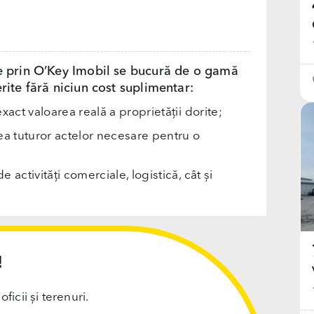
e prin O’Key Imobil se bucură de o gamă
rite fără niciun cost suplimentar:
exact valoarea reală a proprietății dorite;
rea tuturor actelor necesare pentru o
e activități comerciale, logistică, cât și
!
cii și terenuri.