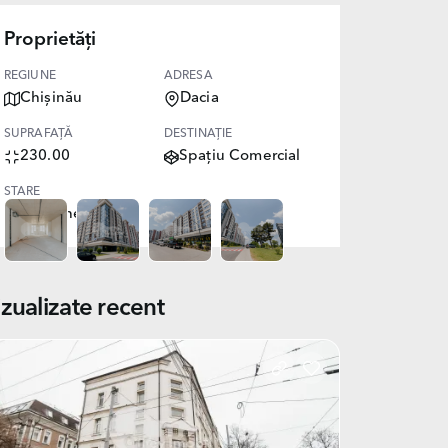
Proprietăți
REGIUNE
ADRESA
Chișinău
Dacia
SUPRAFAȚĂ
DESTINAȚIE
230.00
Spațiu Comercial
STARE
Versiune albă
izualizate recent