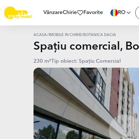
Vânzare
Chirie
Favorite
RO
ACASĂ
/
IMOBILE ÎN CHIRIE
/
BOTANICA DACIA
Spațiu comercial, B
230 m²
Tip obiect: Spațiu Comercial