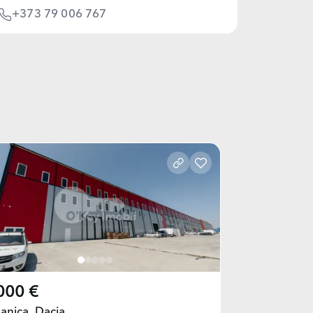
+373 79 006 767
000 €
anica,
Dacia