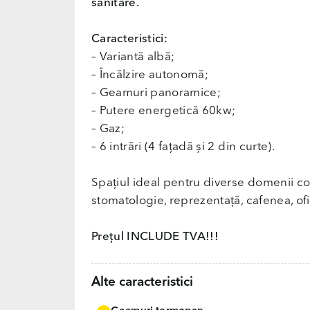
sanitare.
Caracteristici:
– Variantă albă;
– Încălzire autonomă;
– Geamuri panoramice;
– Putere energetică 60kw;
– Gaz;
– 6 intrări (4 fațadă și 2 din curte).
Spațiul ideal pentru diverse domenii co
stomatologie, reprezentață, cafenea, ofic
Prețul INCLUDE TVA!!!
Alte caracteristici