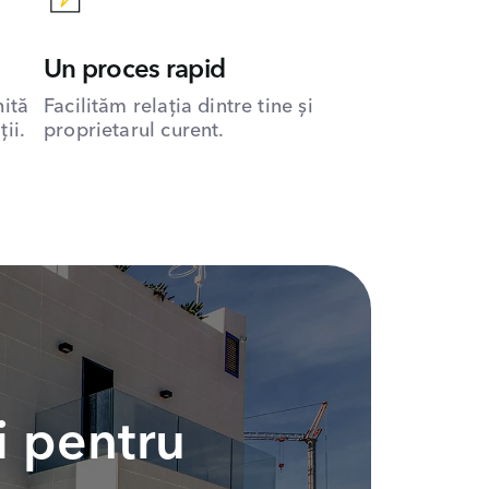
Un proces rapid
hită
Facilităm relația dintre tine și
ii.
proprietarul curent.
i pentru