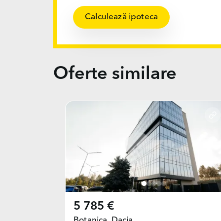
Calculează ipoteca
Oferte similare
5 785 €
Botanica,
Dacia