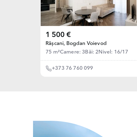
1 500 €
Râșcani,
Bogdan Voievod
75 m²
Camere: 3
Băi: 2
Nivel: 16/17
+373 76 760 099