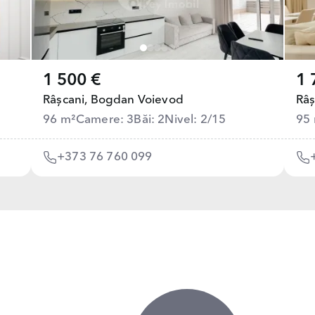
1 500 €
1 
Râșcani,
Bogdan Voievod
Râș
96 m²
Camere: 3
Băi: 2
Nivel: 2/15
95
+373 76 760 099