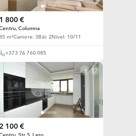
1 800 €
Centru,
Columna
85 m²
Camere: 3
Băi: 2
Nivel: 10/11
+373 76 760 085
2 100 €
Centru,
Str. S. Lazo