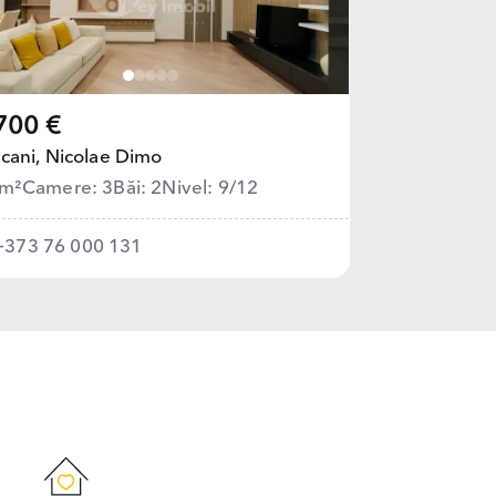
700 €
cani,
Nicolae Dimo
 m²
Camere: 3
Băi: 2
Nivel: 9/12
+373 76 000 131