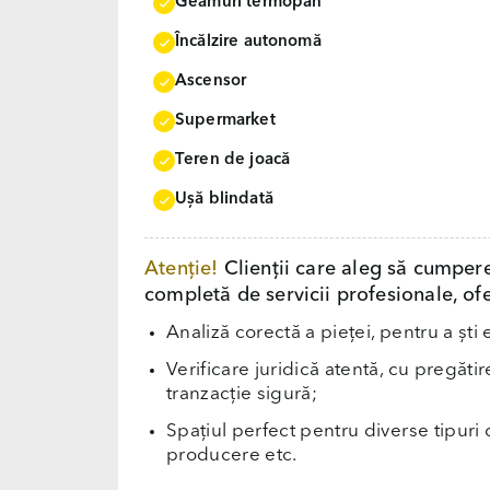
Geamuri termopan
Încălzire autonomă
Ascensor
Supermarket
Teren de joacă
Uşă blindată
Atenție!
Clienții care aleg să cumper
completă de servicii profesionale, ofe
Analiză corectă a pieței, pentru a ști 
Verificare juridică atentă, cu pregăti
tranzacție sigură;
Spațiul perfect pentru diverse tipuri d
producere etc.