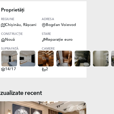
Proprietăți
REGIUNE
ADRESA
Chișinău, Râșcani
Bogdan Voievod
CONSTRUCȚIE
STARE
Nouă
Reparație euro
SUPRAFAȚĂ
CAMERE
100.00
3
NIVEL
BĂI
14/17
2
izualizate recent