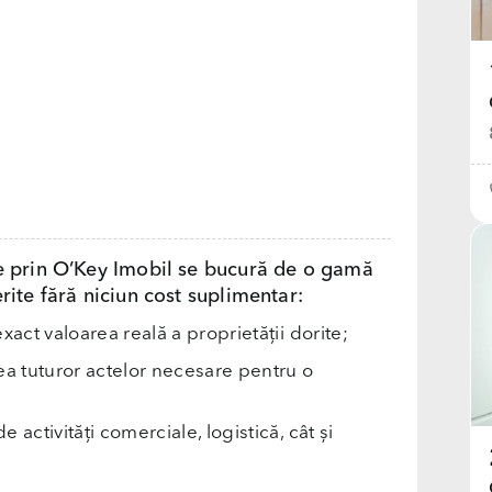
e prin O’Key Imobil se bucură de o gamă
rite fără niciun cost suplimentar:
exact valoarea reală a proprietății dorite;
rea tuturor actelor necesare pentru o
e activități comerciale, logistică, cât și