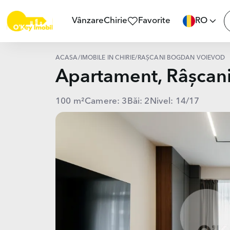
Vânzare
Chirie
Favorite
RO
ACASĂ
/
IMOBILE ÎN CHIRIE
/
RÂȘCANI BOGDAN VOIEVOD
Apartament, Râșc
100 m²
Camere: 3
Băi: 2
Nivel: 14/17