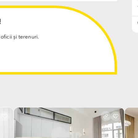
!
cii și terenuri.