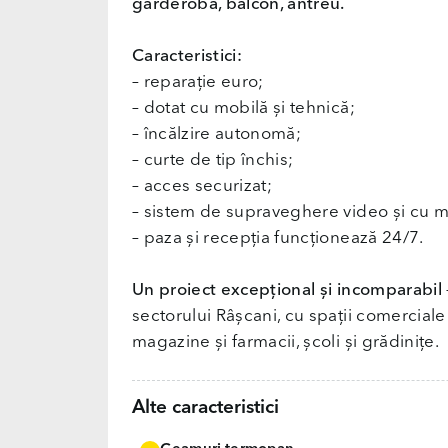
garderobă, balcon, antreu.
Caracteristici:
– reparație euro;
– dotat cu mobilă și tehnică;
– încălzire autonomă;
– curte de tip închis;
– acces securizat;
– sistem de supraveghere video și cu m
– paza și recepția funcționează 24/7.
Un proiect excepțional și incomparabil
sectorului Râșcani, cu spații comerciale 
magazine și farmacii, școli și grădinițe.
Alte caracteristici