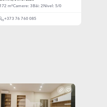
172 m²
Camere: 3
Băi: 2
Nivel: 5/0
+373 76 760 085