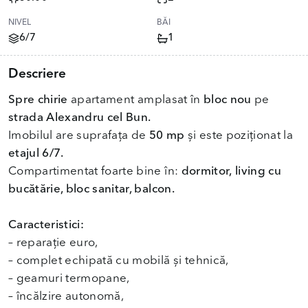
NIVEL
BĂI
6/7
1
Descriere
Spre chirie
apartament amplasat în
bloc nou
pe
strada Alexandru cel Bun.
Imobilul are suprafața de
50 mp
și este poziționat la
etajul 6/7.
Compartimentat foarte bine în:
dormitor,
living cu
bucătărie, bloc sanitar, balcon.
Caracteristici:
– reparație euro,
– complet echipată cu mobilă și tehnică,
– geamuri termopane,
– încălzire autonomă,