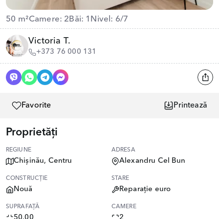
50 m²
Camere: 2
Băi: 1
Nivel: 6/7
Victoria T.
+373 76 000 131
Favorite
Printează
Proprietăți
REGIUNE
ADRESA
Chișinău, Centru
Alexandru Cel Bun
CONSTRUCȚIE
STARE
Nouă
Reparație euro
SUPRAFAȚĂ
CAMERE
50.00
2