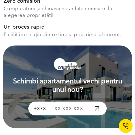
Zero comision
Cumpărătorii și chiriașii nu achită comision la
alegerea proprietății.
Un proces rapid
Facilităm relația dintre tine și proprietarul curent.
Schimbi apartamentul vechi pentru
unul nou?
|
+373