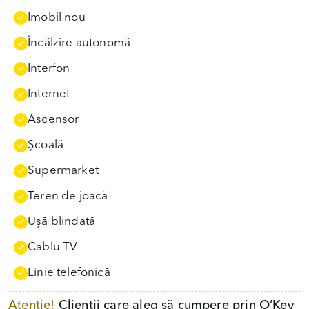
Imobil nou
Încălzire autonomă
Interfon
Internet
Ascensor
Școală
Supermarket
Teren de joacă
Uşă blindată
Cablu TV
Linie telefonică
Atenție!
Clienții care aleg să cumpere prin O’Key