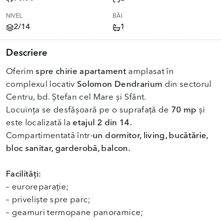
NIVEL
BĂI
2/14
1
Descriere
Oferim
spre chirie apartament
amplasat în
complexul locativ
Solomon Dendrarium
din sectorul
Centru, bd. Ștefan cel Mare și Sfânt.
Locuința se desfășoară pe o suprafață de
70 mp
și
este localizată la
etajul 2 din 14.
Compartimentată într-
un dormitor, living, bucătărie,
bloc sanitar, garderobă, balcon.
Facilități:
– euroreparație;
– priveliște spre parc;
– geamuri termopane panoramice;