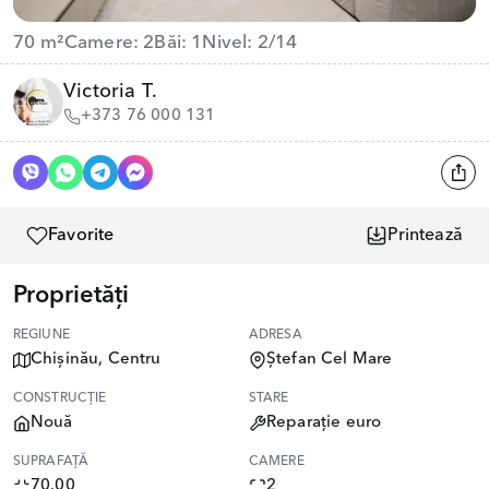
70 m²
Camere: 2
Băi: 1
Nivel: 2/14
Victoria T.
+373 76 000 131
Favorite
Printează
Proprietăți
REGIUNE
ADRESA
Chișinău, Centru
Ștefan Cel Mare
CONSTRUCȚIE
STARE
Nouă
Reparație euro
SUPRAFAȚĂ
CAMERE
70.00
2