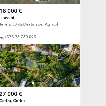
18 000 €
Ialoveni
Teren: 38 Ari
Destinație: Agricol
+373 76 760 095
27 000 €
Codru,
Codru