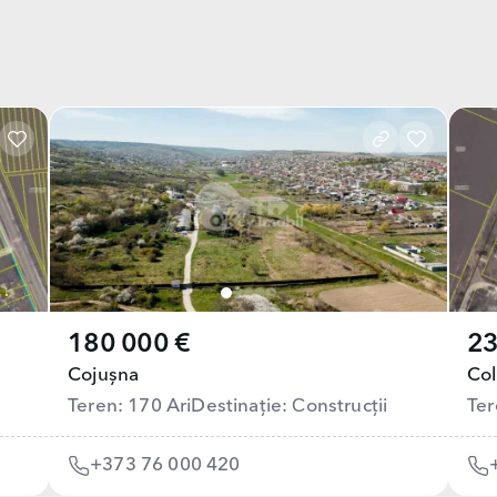
180 000 €
23
Cojușna
Col
Teren: 170 Ari
Destinație: Сonstrucții
Ter
+373 76 000 420