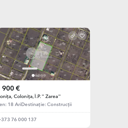
 900 €
onița,
Colonița, Î.P. '' Zarea''
en: 18 Ari
Destinație: Сonstrucții
+373 76 000 137