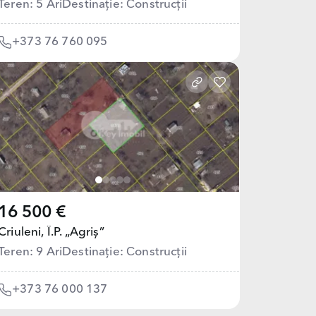
Teren: 5 Ari
Destinație: Сonstrucții
+373 76 760 095
16 500 €
Criuleni,
Î.P. „Agriș”
Teren: 9 Ari
Destinație: Сonstrucții
+373 76 000 137