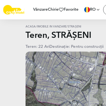
Vânzare
Chirie
Favorite
RO
ACASĂ
/
IMOBILE ÎN VÂNZARE
/
STRĂȘENI
Teren, STRĂȘENI
Teren: 22 Ari
Destinație: Pentru construcții