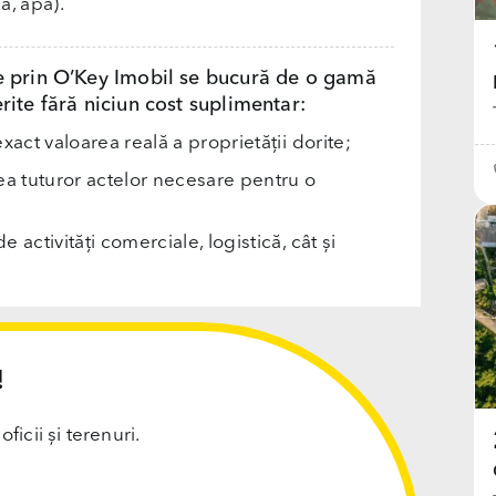
a, apa).
e prin O’Key Imobil se bucură de o gamă
rite fără niciun cost suplimentar:
exact valoarea reală a proprietății dorite;
rea tuturor actelor necesare pentru o
e activități comerciale, logistică, cât și
!
cii și terenuri.