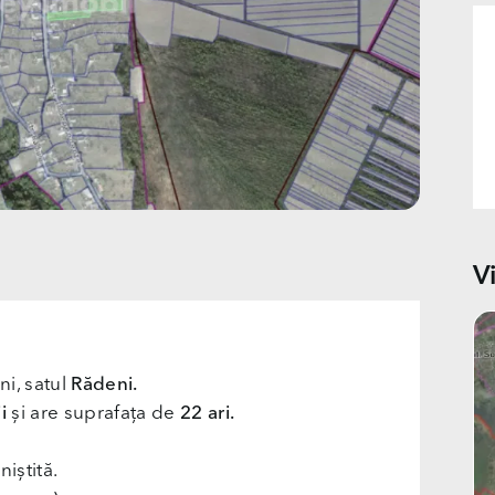
V
ni, satul
Rădeni.
i
și are suprafața de
22 ari.
niștită.