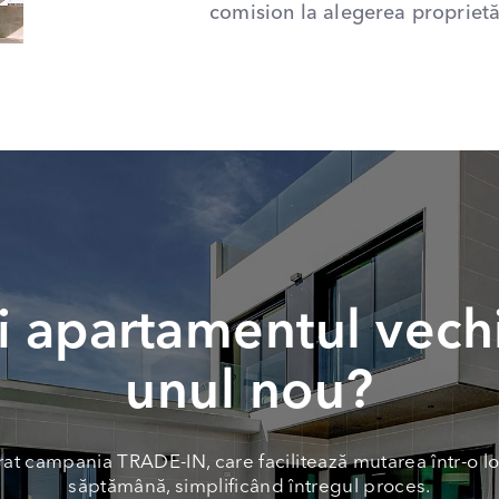
comision la alegerea proprietăț
 apartamentul vech
unul nou?
at campania TRADE-IN, care facilitează mutarea într-o lo
săptămână, simplificând întregul proces.