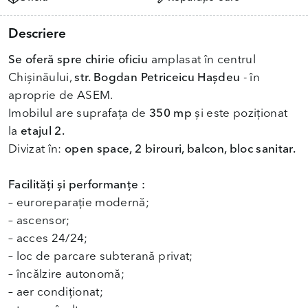
Descriere
Se oferă spre chirie oficiu
amplasat în centrul
Chișinăului,
str. Bogdan Petriceicu Hașdeu
- în
aproprie de ASEM.
Imobilul are suprafața de
350 mp
și este poziționat
la
etajul 2.
Divizat în:
open space, 2 birouri, balcon, bloc sanitar.
Facilități și performanțe :
– euroreparație modernă;
– ascensor;
– acces 24/24;
– loc de parcare subterană privat;
– încălzire autonomă;
– aer condiționat;