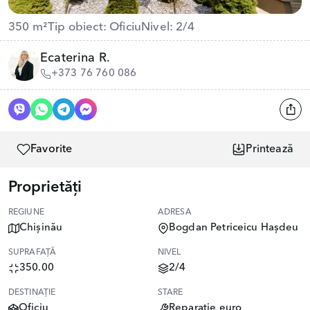
350 m²
Tip obiect: Oficiu
Nivel: 2/4
Ecaterina R.
+373 76 760 086
Favorite
Printează
Proprietăți
REGIUNE
ADRESA
Chișinău
Bogdan Petriceicu Hașdeu
SUPRAFAȚĂ
NIVEL
350.00
2/4
DESTINAȚIE
STARE
Oficiu
Reparație euro