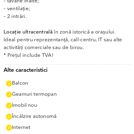
– tavane înalte;
– ventilație;
– 2 intrări.
Locație ultracentrală
în zonă istorică a orașului.
Ideal pentru reprezentanță, call-centru, IT sau alte
activități comerciale sau de birou.
* Prețul include TVA!
Alte caracteristici
Balcon
Geamuri termopan
Imobil nou
Încălzire autonomă
Internet