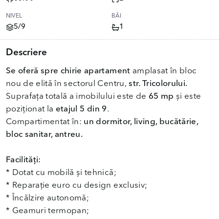
NIVEL
BĂI
5/9
1
Descriere
Se oferă spre chirie apartament
amplasat în bloc
nou de elită în sectorul Centru,
str. Tricolorului.
Suprafața totală a imobilului este de
65 mp
și este
poziționat la
etajul 5 din 9
.
Compartimentat în:
un dormitor, living, bucătărie,
bloc sanitar, antreu.
Facilități:
* Dotat cu mobilă și tehnică;
* Reparație euro cu design exclusiv;
* Încălzire autonomă;
* Geamuri termopan;