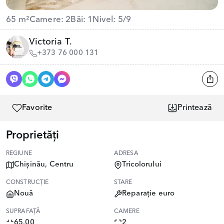
65 m²
Camere: 2
Băi: 1
Nivel: 5/9
Victoria T.
+373 76 000 131
Favorite
Printează
Proprietăți
REGIUNE
ADRESA
Chișinău, Centru
Tricolorului
CONSTRUCȚIE
STARE
Nouă
Reparație euro
SUPRAFAȚĂ
CAMERE
65.00
2