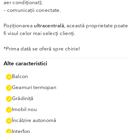
aer condiționat);
– comunicații conectate.
Poziționarea
ultracentrală
, această proprietate poate
fi visul celor mai selecți clienți.
*Prima dată se oferă spre chirie!
Alte caracteristici
Balcon
Geamuri termopan
Grădiniţă
Imobil nou
Încălzire autonomă
Interfon