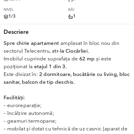
NIVEL
BĂI
1/3
1
Descriere
Spre chirie apartament
amplasat în bloc nou din
sectorul Telecentru,
str-la Ciocârliei.
Imobilul cuprinde suprafața de
62 mp
și este
poziționat la
etajul 1 din 3.
Este divizat în:
2 dormitoare, bucătărie cu living, bloc
sanitar, balcon de tip deschis.
Facilități:
– euroreparație;
– încălzire autonomă;
– geamuri termopane;
– mobilat și dotat cu tehnică de uz casnic (aparat de