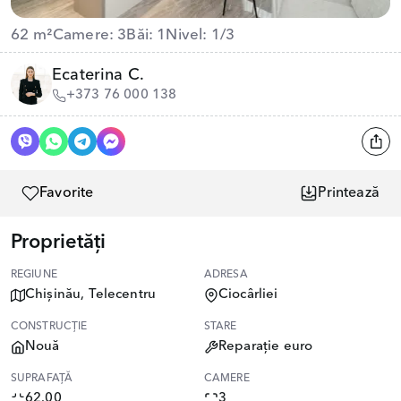
62 m²
Camere: 3
Băi: 1
Nivel: 1/3
Ecaterina C.
+373 76 000 138
Favorite
Printează
Proprietăți
REGIUNE
ADRESA
Chișinău, Telecentru
Ciocârliei
CONSTRUCȚIE
STARE
Nouă
Reparație euro
SUPRAFAȚĂ
CAMERE
62.00
3