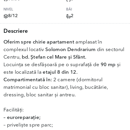
NIVEL
BĂI
8/12
2
Descriere
Oferim spre chirie apartament
amplasat în
complexul locativ
Solomon Dendrarium
din sectorul
Centru,
bd. Ștefan cel Mare și Sfânt.
Locuința se desfășoară pe o suprafață de
90 mp
și
este localizată la
etajul 8 din 12.
Compartimentată în:
2 camere (dormitorul
matrimonial cu bloc sanitar), living, bucătărie,
dressing, bloc sanitar și antreu.
– euroreparație;
– priveliște spre parc;