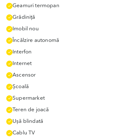
Geamuri termopan
Grădiniţă
Imobil nou
Încălzire autonomă
Interfon
Internet
Ascensor
Școală
Supermarket
Teren de joacă
Uşă blindată
Cablu TV