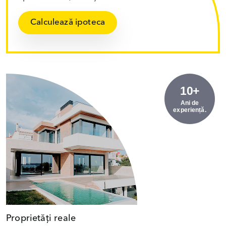
Calculează ipoteca
10+
Ani de
experiență.
Proprietăți reale