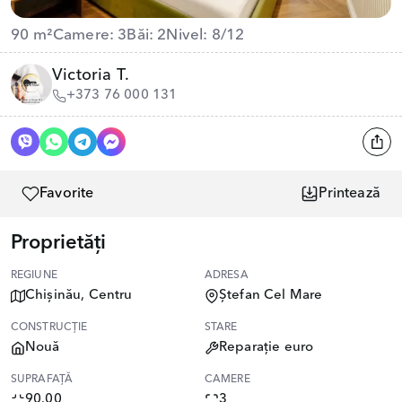
90 m²
Camere: 3
Băi: 2
Nivel: 8/12
Victoria T.
+373 76 000 131
Favorite
Printează
Proprietăți
REGIUNE
ADRESA
Chișinău, Centru
Ștefan Cel Mare
CONSTRUCȚIE
STARE
Nouă
Reparație euro
SUPRAFAȚĂ
CAMERE
90.00
3