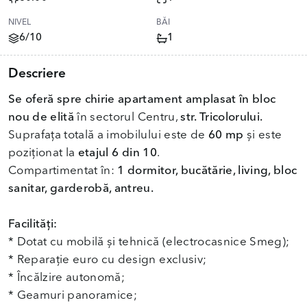
NIVEL
BĂI
6/10
1
Descriere
Se oferă spre chirie apartament amplasat în bloc
nou de elită
în sectorul Centru,
str. Tricolorului.
Suprafața totală a imobilului este de
60 mp
și este
poziționat la
etajul 6 din 10
.
Compartimentat în:
1 dormitor, bucătărie, living, bloc
sanitar, garderobă, antreu.
Facilități:
* Dotat cu mobilă și tehnică (electrocasnice Smeg);
* Reparație euro cu design exclusiv;
* Încălzire autonomă;
* Geamuri panoramice;