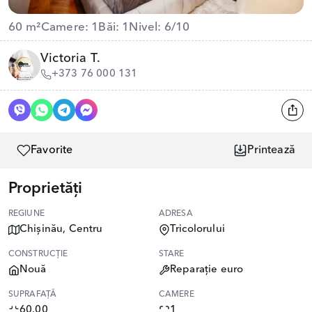
60 m²
Camere: 1
Băi: 1
Nivel: 6/10
Victoria T.
+373 76 000 131
Favorite
Printează
Proprietăți
REGIUNE
ADRESA
Chișinău, Centru
Tricolorului
CONSTRUCȚIE
STARE
Nouă
Reparație euro
SUPRAFAȚĂ
CAMERE
60.00
1