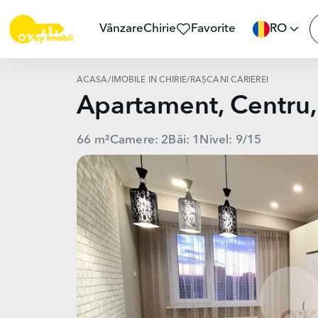
Vânzare
Chirie
Favorite
RO
ACASĂ
/
IMOBILE ÎN CHIRIE
/
RÂȘCANI CARIEREI
Apartament, Centru
66 m²
Camere: 2
Băi: 1
Nivel: 9/15