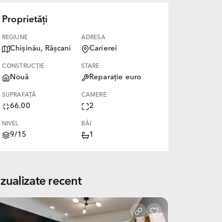
Proprietăți
REGIUNE
ADRESA
Chișinău, Râșcani
Carierei
CONSTRUCȚIE
STARE
Nouă
Reparație euro
SUPRAFAȚĂ
CAMERE
66.00
2
NIVEL
BĂI
9/15
1
izualizate recent