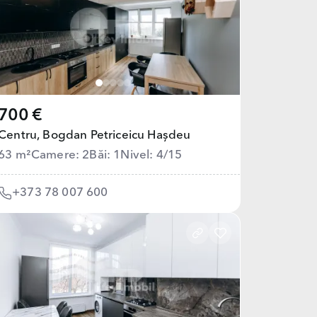
700 €
Centru,
Bogdan Petriceicu Hașdeu
63 m²
Camere: 2
Băi: 1
Nivel: 4/15
+373 78 007 600