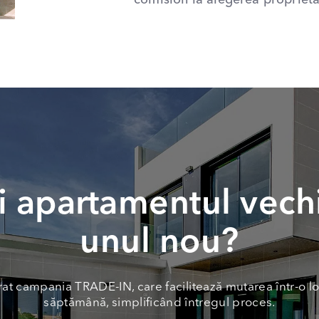
comision la alegerea proprietăț
 apartamentul vech
unul nou?
at campania TRADE-IN, care facilitează mutarea într-o lo
săptămână, simplificând întregul proces.