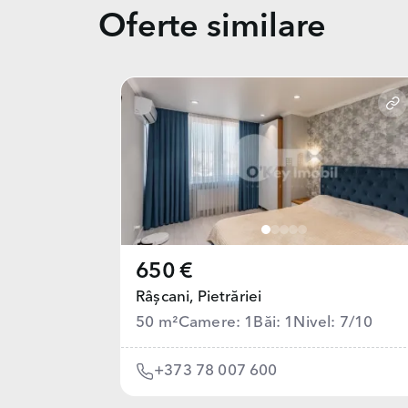
Oferte similare
650 €
Râșcani,
Pietrăriei
50 m²
Camere: 1
Băi: 1
Nivel: 7/10
+373 78 007 600