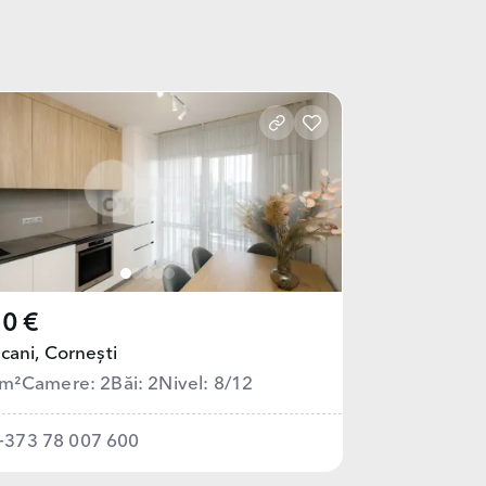
0 €
cani,
Cornești
 m²
Camere: 2
Băi: 2
Nivel: 8/12
+373 78 007 600