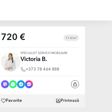
720 €
11 €/m²
SPECIALIST SERVICII IMOBILIARE
Victoria B.
+373 78 464 888
Favorite
Printează