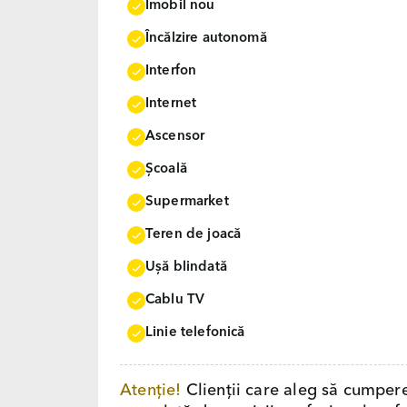
Imobil nou
Încălzire autonomă
Interfon
Internet
Ascensor
Școală
Supermarket
Teren de joacă
Uşă blindată
Cablu TV
Linie telefonică
Atenție!
Clienții care aleg să cumper