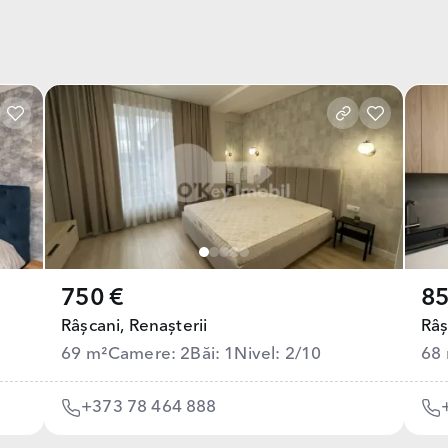
750 €
85
Râșcani,
Renașterii
Râș
69 m²
Camere: 2
Băi: 1
Nivel: 2/10
68
+373 78 464 888