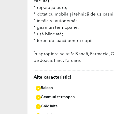
Facilități:
* reparație euro;
* dotat cu mobilă și tehnică de uz casni
* încălzire autonomă;
* geamuri termopane;
* ușă blindată;
* teren de joacă pentru copii.
În apropiere se află: Bancă, Farmacie, G
de Joacă, Parc, Parcare.
Alte caracteristici
Balcon
Geamuri termopan
Grădiniţă