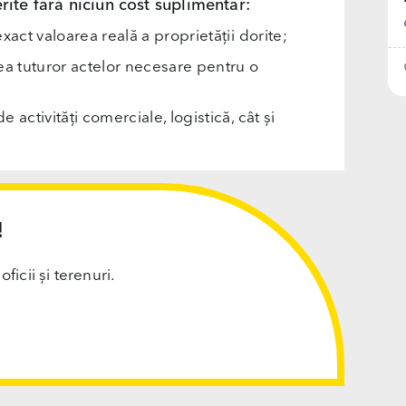
rite fără niciun cost suplimentar:
exact valoarea reală a proprietății dorite;
rea tuturor actelor necesare pentru o
e activități comerciale, logistică, cât și
!
cii și terenuri.