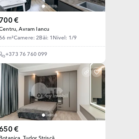
700 €
Centru,
Avram Iancu
66 m²
Camere: 2
Băi: 1
Nivel: 1/9
+373 76 760 099
650 €
Botanica,
Tudor Strișcă