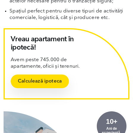
actelor necesare pentru o tranzacție sigură;
Spațiul perfect pentru diverse tipuri de activități
comerciale, logistică, cât și producere etc.
Vreau apartament în
ipotecă!
Avem peste 745.000 de
apartamente, oficii și terenuri.
Calculează ipoteca
10+
Ani de
experiență.