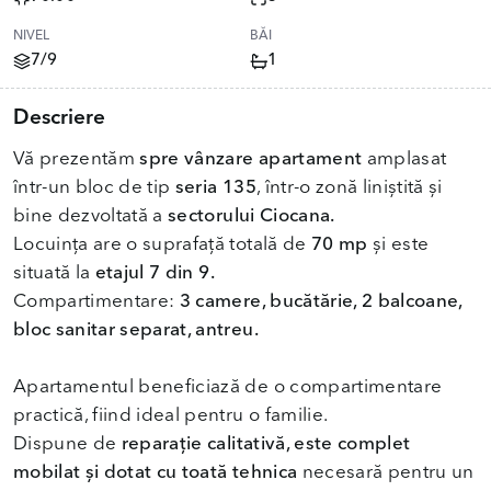
NIVEL
BĂI
7/9
1
Descriere
Vă prezentăm
spre vânzare apartament
amplasat
într-un bloc de tip
seria 135
, într-o zonă liniștită și
bine dezvoltată a
sectorului Ciocana.
Locuința are o suprafață totală de
70 mp
și este
situată la
etajul 7 din 9.
Compartimentare:
3 camere, bucătărie, 2 balcoane,
bloc sanitar separat, antreu.
Apartamentul beneficiază de o compartimentare
practică, fiind ideal pentru o familie.
Dispune de
reparație calitativă, este complet
mobilat și dotat cu toată tehnica
necesară pentru un