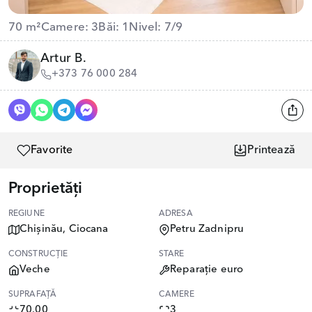
70 m²
Camere: 3
Băi: 1
Nivel: 7/9
Artur B.
+373 76 000 284
Favorite
Printează
Proprietăți
REGIUNE
ADRESA
Chișinău, Ciocana
Petru Zadnipru
CONSTRUCȚIE
STARE
Veche
Reparație euro
SUPRAFAȚĂ
CAMERE
70.00
3