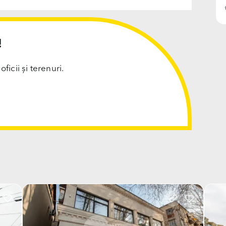
!
cii și terenuri.