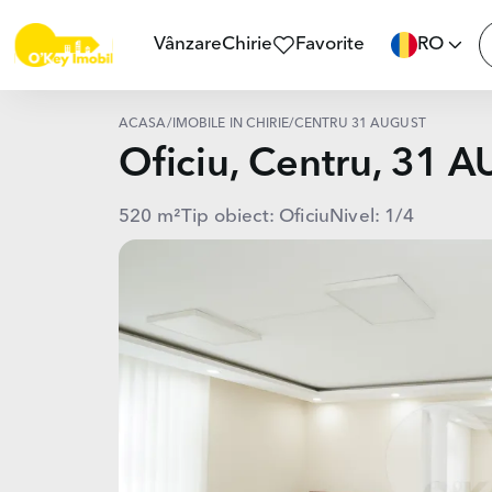
Vânzare
Chirie
Favorite
RO
ACASĂ
/
IMOBILE ÎN CHIRIE
/
CENTRU 31 AUGUST
Oficiu, Centru, 31 
520 m²
Tip obiect: Oficiu
Nivel: 1/4