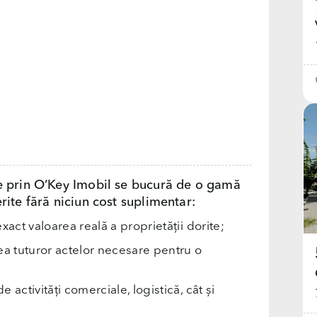
e prin O’Key Imobil se bucură de o gamă
rite fără niciun cost suplimentar:
exact valoarea reală a proprietății dorite;
rea tuturor actelor necesare pentru o
e activități comerciale, logistică, cât și