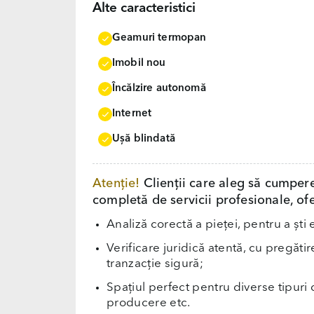
Alte caracteristici
Geamuri termopan
Imobil nou
Încălzire autonomă
Internet
Uşă blindată
Atenție!
Clienții care aleg să cumper
completă de servicii profesionale, ofe
Analiză corectă a pieței, pentru a ști 
Verificare juridică atentă, cu pregăti
tranzacție sigură;
Spațiul perfect pentru diverse tipuri d
producere etc.