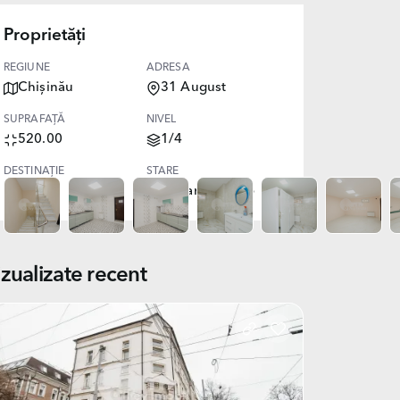
Proprietăți
REGIUNE
ADRESA
Chișinău
31 August
SUPRAFAȚĂ
NIVEL
520.00
1/4
DESTINAȚIE
STARE
Oficiu
Reparație euro
izualizate recent