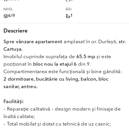
NIVEL
BĂI
6/9
1
Descriere
Spre vânzare apartament
amplasat în or. Durlești,
str.
Cartușa.
Imobilul cuprinde suprafața de
65.5 mp
și este
poziționat în
bloc nou la etajul 6
din 9.
Compartimentarea este funcțională și bine gândită:
2 dormitoare, bucătărie cu living, balcon, bloc
sanitar, antreu.
Facilități:
– Reparație calitativă – design modern și finisaje de
înaltă calitate;
– Total mobilat și dotat cu tehnică de uz casnic;