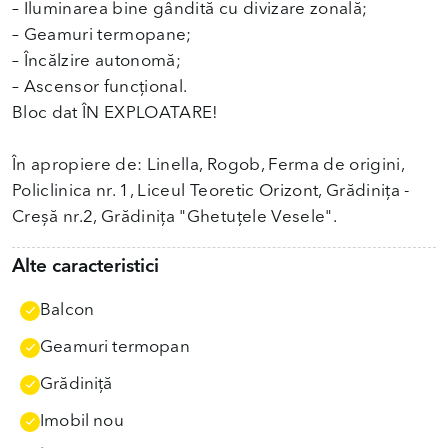
– Iluminarea bine gândită cu divizare zonală;
– Geamuri termopane;
– Încălzire autonomă;
– Ascensor funcțional.
Bloc dat ÎN EXPLOATARE!
În apropiere de: Linella, Rogob, Ferma de origini,
Policlinica nr. 1, Liceul Teoretic Orizont, Grădinița -
Creșă nr.2, Grădinița "Ghetuțele Vesele".
Alte caracteristici
Balcon
Geamuri termopan
Grădiniţă
Imobil nou