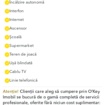
Încălzire autonomă
Interfon
Internet
Ascensor
Școală
Supermarket
Teren de joacă
Uşă blindată
Cablu TV
Linie telefonică
Atenție!
Clienții care aleg să cumpere prin O’Key
Imobil se bucură de o gamă completă de servicii
profesionale, oferite fără niciun cost suplimentar: