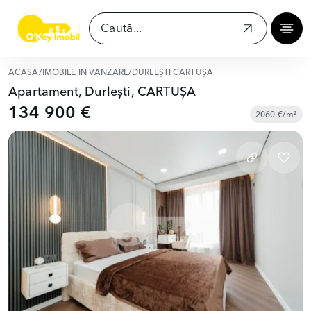
ACASĂ
/
IMOBILE ÎN VÂNZARE
/
DURLEȘTI CARTUȘA
Apartament, Durlești, CARTUȘA
134 900 €
2060 €/m²