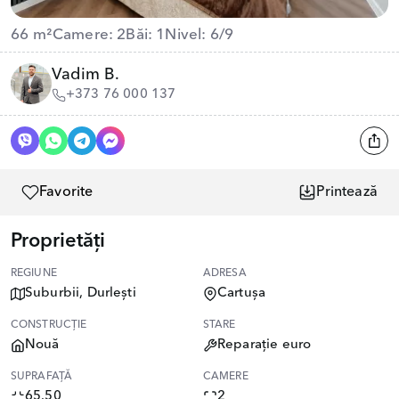
66 m²
Camere: 2
Băi: 1
Nivel: 6/9
Vadim B.
+373 76 000 137
Favorite
Printează
Proprietăți
REGIUNE
ADRESA
Suburbii, Durlești
Cartușa
CONSTRUCȚIE
STARE
Nouă
Reparație euro
SUPRAFAȚĂ
CAMERE
65.50
2