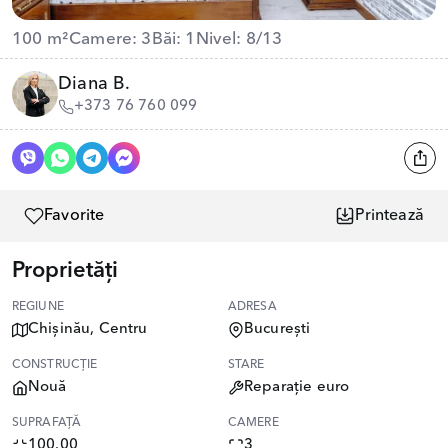
100 m²
Camere: 3
Băi: 1
Nivel: 8/13
Diana B.
+373 76 760 099
Favorite
Printează
Proprietăți
REGIUNE
ADRESA
Chișinău, Centru
București
CONSTRUCȚIE
STARE
Nouă
Reparație euro
SUPRAFAȚĂ
CAMERE
100.00
3