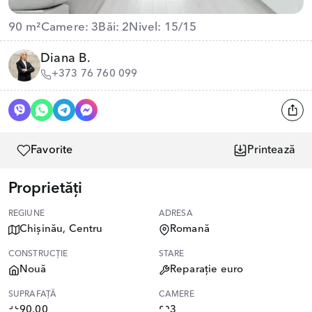
90 m²
Camere: 3
Băi: 2
Nivel: 15/15
Diana B.
+373 76 760 099
Favorite
Printează
Proprietăți
REGIUNE
ADRESA
Chișinău, Centru
Romană
CONSTRUCȚIE
STARE
Nouă
Reparație euro
SUPRAFAȚĂ
CAMERE
90.00
3