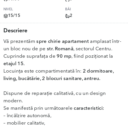
NIVEL
BĂI
15/15
2
Descriere
Vă prezentăm
spre chirie apartament
amplasat într-
un bloc nou de pe
str. Romană
, sectorul Centru.
Cuprinde suprafața de
90 mp
, fiind poziționat la
etajul 15.
Locuința este compartimentată în:
2 dormitoare,
living, bucătărie, 2 blocuri sanitare, antreu.
Dispune de reparație calitativă, cu un design
modern.
Se manifestă prin următoarele
caracteristici:
– încălzire autonomă,
– mobilier calitativ,