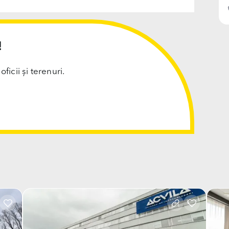
!
cii și terenuri.