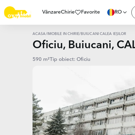
Vânzare
Chirie
Favorite
RO
ACASĂ
/
IMOBILE ÎN CHIRIE
/
BUIUCANI CALEA IEȘILOR
Oficiu, Buiucani, C
590 m²
Tip obiect: Oficiu