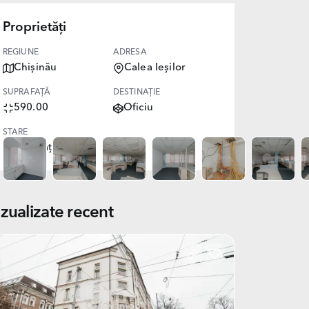
Proprietăți
REGIUNE
ADRESA
Chișinău
Calea Ieșilor
SUPRAFAȚĂ
DESTINAȚIE
590.00
Oficiu
STARE
Reparație euro
izualizate recent