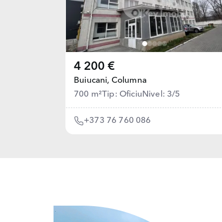
4 200 €
Buiucani,
Columna
700 m²
Tip: Oficiu
Nivel: 3/5
+373 76 760 086