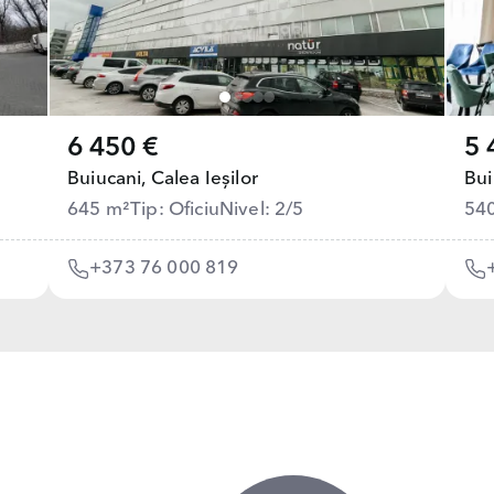
6 450 €
5 
Buiucani,
Calea Ieșilor
Bui
645 m²
Tip: Oficiu
Nivel: 2/5
54
+373 76 000 819