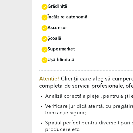
Grădiniţă
Încălzire autonomă
Ascensor
Școală
Supermarket
Uşă blindată
Atenție!
Clienții care aleg să cumper
completă de servicii profesionale, ofe
Analiză corectă a pieței, pentru a ști 
Verificare juridică atentă, cu pregăti
tranzacție sigură;
Spațiul perfect pentru diverse tipuri d
producere etc.