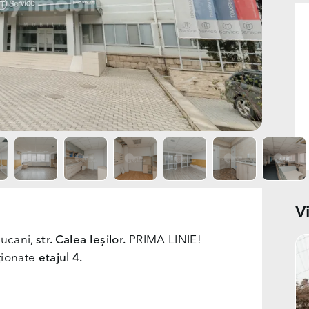
V
iucani,
str. Calea Ieșilor.
PRIMA LINIE!
iționate
etajul 4.