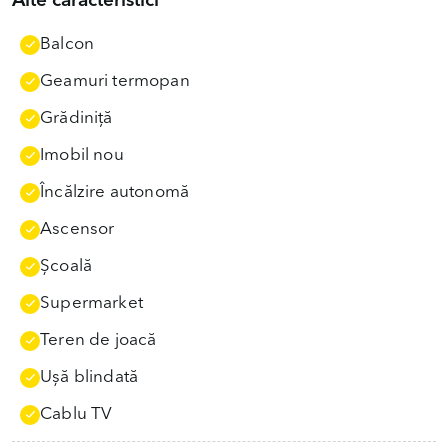
Alte caracteristici
Balcon
Geamuri termopan
Grădiniţă
Imobil nou
Încălzire autonomă
Ascensor
Școală
Supermarket
Teren de joacă
Uşă blindată
Cablu TV