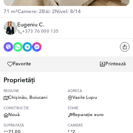
71 m²
Camere: 2
Băi: 2
Nivel: 8/14
Eugeniu C.
+373 76 000 135
Favorite
Printează
Proprietăți
REGIUNE
ADRESA
Chișinău, Buiucani
Vasile Lupu
CONSTRUCȚIE
STARE
Nouă
Reparație euro
SUPRAFAȚĂ
CAMERE
71.00
2