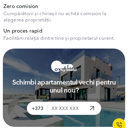
Zero comision
Cumpărătorii și chiriașii nu achită comision la
alegerea proprietății.
Un proces rapid
Facilităm relația dintre tine și proprietarul curent.
Schimbi apartamentul vechi pentru
unul nou?
|
+373