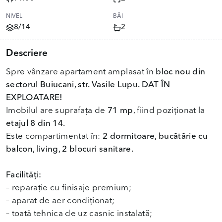
NIVEL
BĂI
8/14
2
Descriere
Spre vânzare apartament amplasat în
bloc nou din
sectorul Buiucani, str. Vasile Lupu. DAT ÎN
EXPLOATARE!
Imobilul are suprafața de
71 mp
, fiind poziționat la
etajul 8 din 14.
Este compartimentat în:
2 dormitoare, bucătărie cu
balcon, living, 2 blocuri sanitare.
Facilități:
– reparație cu finisaje premium;
– aparat de aer condiționat;
– toată tehnica de uz casnic instalată;