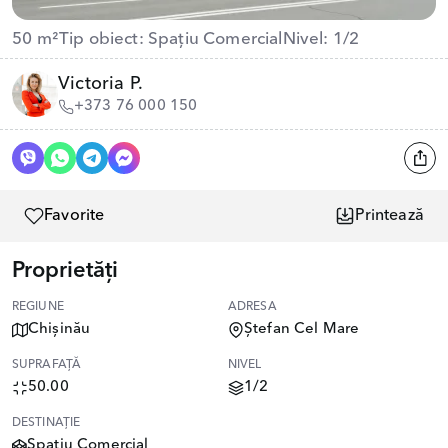
50 m²
Tip obiect: Spațiu Comercial
Nivel: 1/2
Victoria P.
+373 76 000 150
Favorite
Printează
Proprietăți
REGIUNE
ADRESA
Chișinău
Ștefan Cel Mare
SUPRAFAȚĂ
NIVEL
50.00
1/2
DESTINAȚIE
Spațiu Comercial