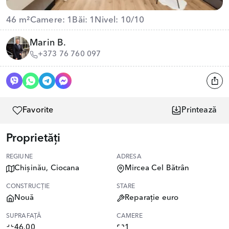
46 m²
Camere: 1
Băi: 1
Nivel: 10/10
Marin B.
+373 76 760 097
Favorite
Printează
Proprietăți
REGIUNE
ADRESA
Chișinău, Ciocana
Mircea Cel Bătrân
CONSTRUCȚIE
STARE
Nouă
Reparație euro
SUPRAFAȚĂ
CAMERE
46.00
1