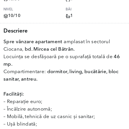
NIVEL
BĂI
10/10
1
Descriere
Spre vânzare apartament
amplasat în sectorul
Ciocana,
bd. Mircea cel Bătrân.
Locuința se desfășoară pe o suprafață totală de
46
mp.
Compartimentare:
dormitor, living, bucătărie, bloc
sanitar, antreu.
Facilități:
– ​Reparație euro;
​– Încălzire autonomă;
​– Mobilă, tehnică de uz casnic și sanitar;
​​– Ușă blindată;