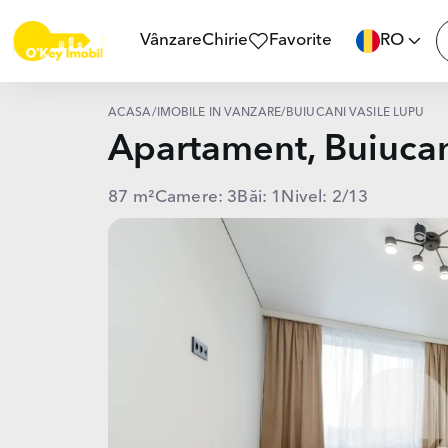
Vânzare
Chirie
Favorite
RO
ACASĂ
/
IMOBILE ÎN VÂNZARE
/
BUIUCANI VASILE LUPU
Apartament, Buiuca
87 m²
Camere: 3
Băi: 1
Nivel: 2/13