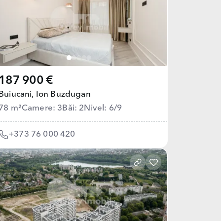
187 900 €
Buiucani,
Ion Buzdugan
78 m²
Camere: 3
Băi: 2
Nivel: 6/9
+373 76 000 420