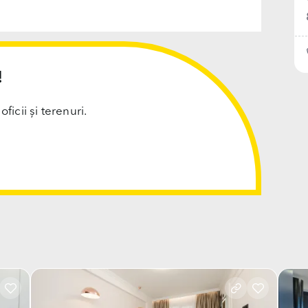
!
cii și terenuri.