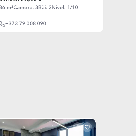
86 m²
Camere: 3
Băi: 2
Nivel: 1/10
+373 79 008 090