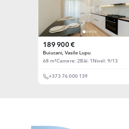
189 900 €
Buiucani,
Vasile Lupu
68 m²
Camere: 2
Băi: 1
Nivel: 9/13
+373 76 000 139