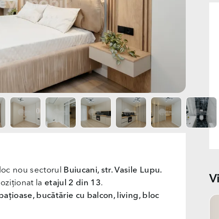
loc nou sectorul
Buiucani, str. Vasile Lupu.
V
oziționat la
etajul 2 din 13
.
ațioase, bucătărie cu balcon, living, bloc