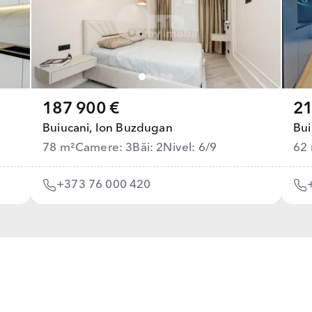
187 900 €
21
Buiucani,
Ion Buzdugan
Bui
78 m²
Camere: 3
Băi: 2
Nivel: 6/9
62
+373 76 000 420