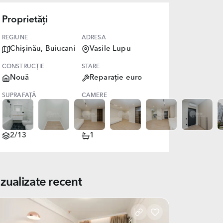
Proprietăți
REGIUNE
ADRESA
Chișinău, Buiucani
Vasile Lupu
CONSTRUCȚIE
STARE
Nouă
Reparație euro
SUPRAFAȚĂ
CAMERE
87.00
3
NIVEL
BĂI
2/13
1
izualizate recent