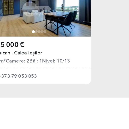
5 000 €
ucani,
Calea Ieșilor
 m²
Camere: 2
Băi: 1
Nivel: 10/13
+373 79 053 053