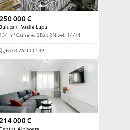
250 000 €
Buiucani,
Vasile Lupu
134 m²
Camere: 3
Băi: 2
Nivel: 14/14
+373 76 000 139
214 000 €
Centru,
Albișoara