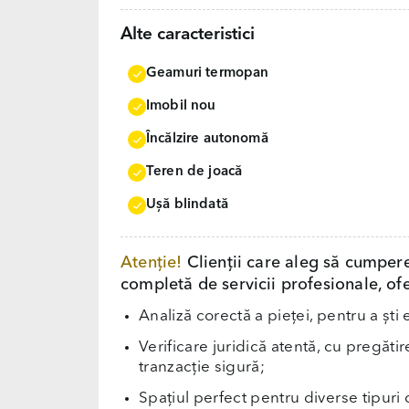
Alte caracteristici
Geamuri termopan
Imobil nou
Încălzire autonomă
Teren de joacă
Uşă blindată
Atenție!
Clienții care aleg să cumper
completă de servicii profesionale, ofe
Analiză corectă a pieței, pentru a ști 
Verificare juridică atentă, cu pregăti
tranzacție sigură;
Spațiul perfect pentru diverse tipuri d