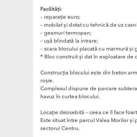
Facilități:
– reparație euro;
– mobilat și dotat cu tehnică de uz casn
– geamuri termopan;
– ușă blindată la intrare;
– scara blocului placată cu marmură și g
* Bloc construit și dat în exploatare d
Construcția blocului este din beton ar
roșie.
Complexul dispune de parcare subterană
havuz în curtea blocului.
Locație deosebită – ceea ce îl face foart
Este situat între parcul Valea Morilor și
sectorul Centru.