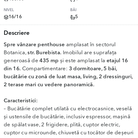
NIVEL
BĂI
16/16
5
Descriere
Spre vânzare
penthouse
amplasat în sectorul
Botanica,
str. Burebista.
Imobilul are suprafața
generoasă de
435 mp
și este amplasat la
etajul 16
din 16.
Compartimentare:
3 dormitoare, 5 băi,
bucătărie cu zonă de luat masa, living, 2 dressinguri,
2 terase mari cu vedere panoramică.
Caracteristici:
– Bucătărie complet utilată cu electrocasnice, veselă
și ustensile de bucătărie, inclusiv espressor, mașină
de spălat vase, 2 frigidere, plită, cuptor electric,
cuptor cu microunde, chiuvetă cu tocător de deșeuri