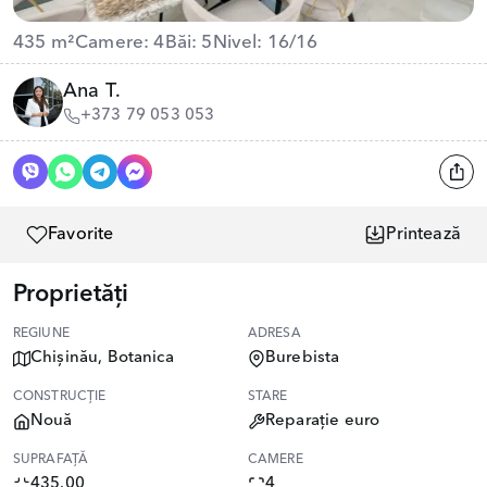
435 m²
Camere: 4
Băi: 5
Nivel: 16/16
Ana T.
+373 79 053 053
Favorite
Printează
Proprietăți
REGIUNE
ADRESA
Chișinău, Botanica
Burebista
CONSTRUCȚIE
STARE
Nouă
Reparație euro
SUPRAFAȚĂ
CAMERE
435.00
4