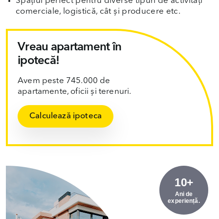
Spațiul perfect pentru diverse tipuri de activități
comerciale, logistică, cât și producere etc.
Vreau apartament în
ipotecă!
Avem peste 745.000 de
apartamente, oficii și terenuri.
Calculează ipoteca
10+
Ani de
experiență.