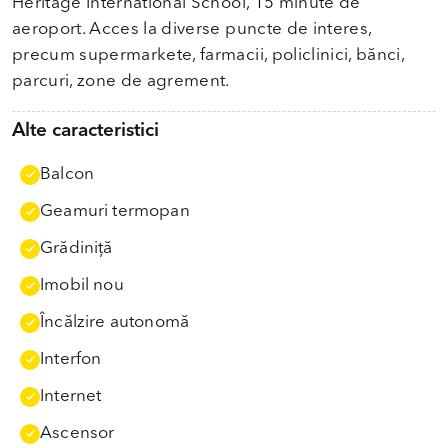
Heritage International School, 15 minute de
aeroport. Acces la diverse puncte de interes,
precum supermarkete, farmacii, policlinici, bănci,
parcuri, zone de agrement.
Alte caracteristici
Balcon
Geamuri termopan
Grădiniţă
Imobil nou
Încălzire autonomă
Interfon
Internet
Ascensor