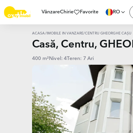
Vânzare
Chirie
Favorite
RO
ACASĂ
/
IMOBILE ÎN VÂNZARE
/
CENTRU GHEORGHE CAȘU
Casă, Centru, GH
400 m²
Nivel: 4
Teren: 7 Ari