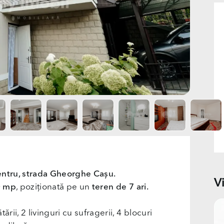
entru, strada Gheorghe Cașu.
V
0 mp
, poziționată pe un
teren de 7 ari.
rii, 2 livinguri cu sufragerii, 4 blocuri