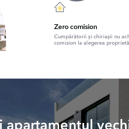
Zero comision
Cumpărătorii și chiriașii nu ac
comision la alegerea proprietăț
 apartamentul vech