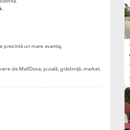
 odihnă.
ă.
ce prezintă un mare avantaj,
iere de MallDova, școală, grădiniță, market,