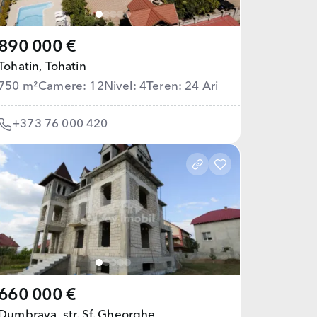
890 000 €
Tohatin,
Tohatin
750 m²
Camere: 12
Nivel: 4
Teren: 24 Ari
+373 76 000 420
660 000 €
Dumbrava,
str. Sf. Gheorghe