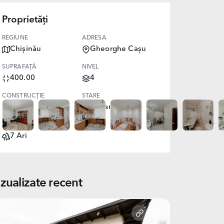
Proprietăți
REGIUNE
ADRESA
Chișinău
Gheorghe Cașu
SUPRAFAȚĂ
NIVEL
400.00
4
CONSTRUCȚIE
STARE
Nouă
Reparație euro
TEREN
7 Ari
izualizate recent