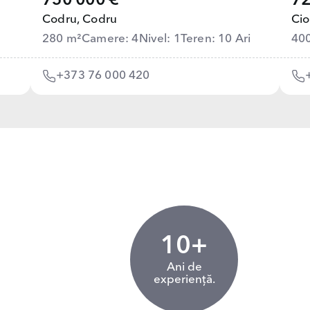
750 000 €
72
Codru,
Codru
Cio
280 m²
Camere: 4
Nivel: 1
Teren: 10 Ari
40
+373 76 000 420
10+
Ani de
experiență.