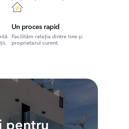
Un proces rapid
hită
Facilităm relația dintre tine și
ii.
proprietarul curent.
i pentru