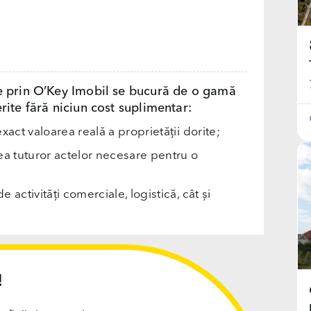
e prin O’Key Imobil se bucură de o gamă
rite fără niciun cost suplimentar:
exact valoarea reală a proprietății dorite;
rea tuturor actelor necesare pentru o
e activități comerciale, logistică, cât și
!