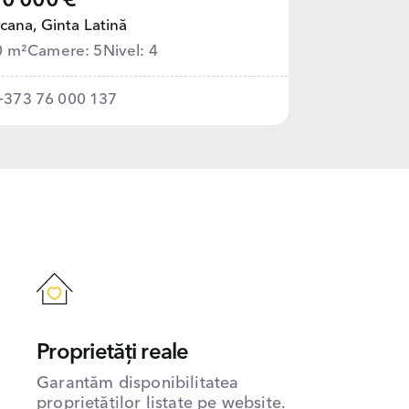
0 000 €
cana,
Ginta Latină
0 m²
Camere: 5
Nivel: 4
+373 76 000 137
Proprietăți reale
Garantăm disponibilitatea
proprietăților listate pe website.