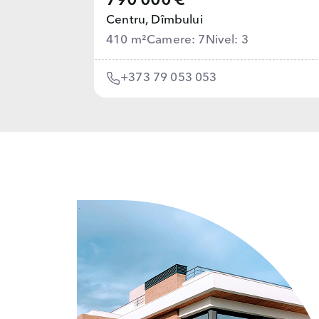
790 000 €
Centru,
Dîmbului
410 m²
Camere: 7
Nivel: 3
+373 79 053 053