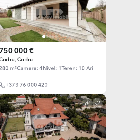
750 000 €
Codru,
Codru
280 m²
Camere: 4
Nivel: 1
Teren: 10 Ari
+373 76 000 420