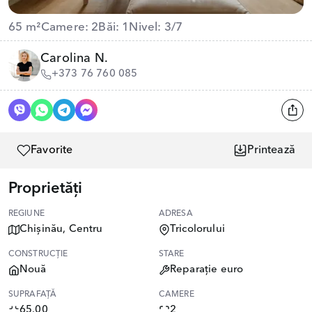
65 m²
Camere: 2
Băi: 1
Nivel: 3/7
Carolina N.
+373 76 760 085
Favorite
Printează
Proprietăți
REGIUNE
ADRESA
Chișinău, Centru
Tricolorului
CONSTRUCȚIE
STARE
Nouă
Reparație euro
SUPRAFAȚĂ
CAMERE
65.00
2