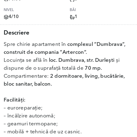
NIVEL
BĂI
4/10
1
Descriere
Spre chirie apartament în
complexul ”Dumbrava”,
construit de compania ”Artercon”.
Locuința se află în
loc. Dumbrava, str. Durlești
și
dispune de o suprafață totală de
70 mp.
Compartimentare:
2 dormitoare, living, bucătărie,
bloc sanitar, balcon.
Facilități:
– euroreparație;
– încălzire autonomă;
– geamuri termopane;
– mobilă + tehnică de uz casnic.