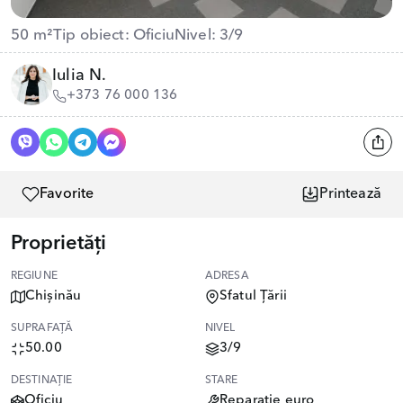
50 m²
Tip obiect: Oficiu
Nivel: 3/9
Iulia N.
+373 76 000 136
Favorite
Printează
Proprietăți
REGIUNE
ADRESA
Chișinău
Sfatul Țării
SUPRAFAȚĂ
NIVEL
50.00
3/9
DESTINAȚIE
STARE
Oficiu
Reparație euro