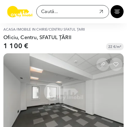
ACASĂ
/
IMOBILE ÎN CHIRIE
/
CENTRU SFATUL ȚĂRII
Oficiu, Centru, SFATUL ȚĂRII
1 100 €
22 €/m²