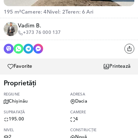
195 m²
Camere: 4
Nivel: 2
Teren: 6 Ari
Vadim B.
+373 76 000 137
Favorite
Printează
Proprietăți
REGIUNE
ADRESA
Chișinău
Dacia
SUPRAFAȚĂ
CAMERE
195.00
4
NIVEL
CONSTRUCȚIE
2
Nouă