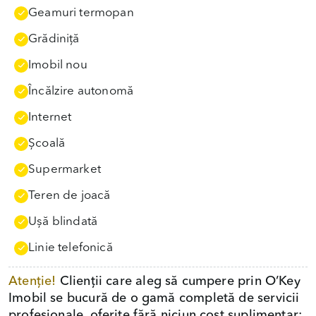
Geamuri termopan
Grădiniţă
Imobil nou
Încălzire autonomă
Internet
Școală
Supermarket
Teren de joacă
Uşă blindată
Linie telefonică
Atenție!
Clienții care aleg să cumpere prin O’Key
Imobil se bucură de o gamă completă de servicii
profesionale, oferite fără niciun cost suplimentar: