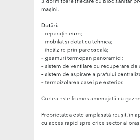
3 dormitoare (fiecare cu bloc sanitar pro
mașini.
Dotări:
– reparație euro;
– mobilat și dotat cu tehnică;
– încălzire prin pardoseală;
– geamuri termopan panoramici;
– sistem de ventilare cu recuperare de 
– sistem de aspirare a prafului centraliz
– termoizolarea casei pe exterior.
Curtea este frumos amenajată cu gazon și
Proprietatea este amplasată reușit, în 
cu acces rapid spre orice sector al oraș