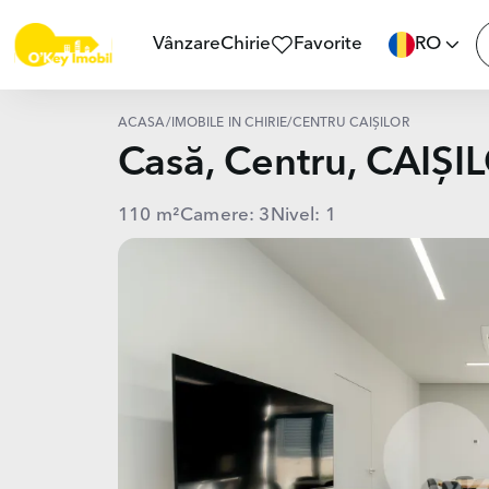
Vânzare
Chirie
Favorite
RO
ACASĂ
/
IMOBILE ÎN CHIRIE
/
CENTRU CAIȘILOR
Casă, Centru, CAIȘI
110 m²
Camere: 3
Nivel: 1