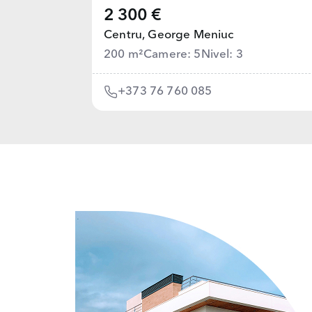
2 300 €
Centru,
George Meniuc
200 m²
Camere: 5
Nivel: 3
+373 76 760 085