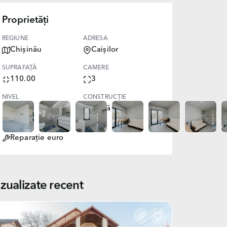
Proprietăți
REGIUNE
ADRESA
Chișinău
Caișilor
SUPRAFAȚĂ
CAMERE
110.00
3
NIVEL
CONSTRUCȚIE
1
Nouă
STARE
Reparație euro
izualizate recent