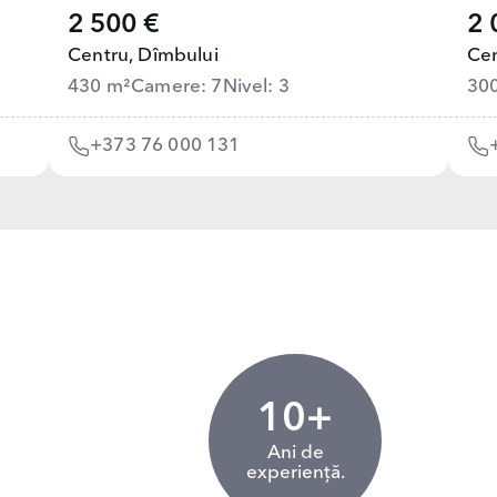
2 500 €
2 
Centru,
Dîmbului
Cen
430 m²
Camere: 7
Nivel: 3
30
+373 76 000 131
10+
Ani de
experiență.