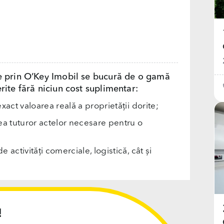
e prin O’Key Imobil se bucură de o gamă
rite fără niciun cost suplimentar:
exact valoarea reală a proprietății dorite;
rea tuturor actelor necesare pentru o
e activități comerciale, logistică, cât și
!