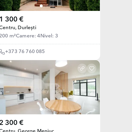
1 300 €
Centru,
Durlești
200 m²
Camere: 4
Nivel: 3
+373 76 760 085
2 300 €
Centru,
George Meniuc