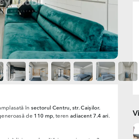
mplasată în
sectorul Centru, str. Caișilor.
V
 generoasă de
110 mp
, teren
adiacent 7.4 ari
.