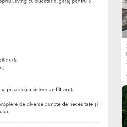
priu), living cu bucătărie, garaj pentru 3
căldură;
at;
 piscină (cu sistem de filtrare).
apropiere de diverse puncte de necesitate și
ului.