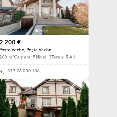
2 200 €
Poșta Veche,
Poșta Veche
260 m²
Camere: 5
Nivel: 3
Teren: 5 Ari
+373 76 000 138