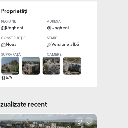
Proprietăți
REGIUNE
ADRESA
Ungheni
Ungheni
CONSTRUCȚIE
STARE
Nouă
Versiune albă
SUPRAFAȚĂ
CAMERE
73.00
2
NIVEL
6/9
izualizate recent