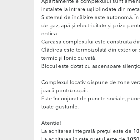
Apartamentele complexului sunt amena
instalate la intrare uși blindate din meta
Sistemul de încălzire este autonomă. În 
de gaz, apă și electricitate și prize pentr
optică.
Carcasa complexului este construită di
Clădirea este termoizolată din exterior cu
termic și fonic cu vată.
Blocul este dotat cu ascensoare silenț
Complexul locativ dispune de zone verz
joacă pentru copii.
Este înconjurat de puncte sociale, punc
toate gusturile.
Atenție!
La achitarea integrală prețul este de
10
La achitarea în rate prețul este de
1050