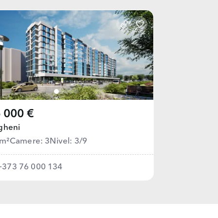
 000 €
gheni
 m²
Camere: 3
Nivel: 3/9
+373 76 000 134