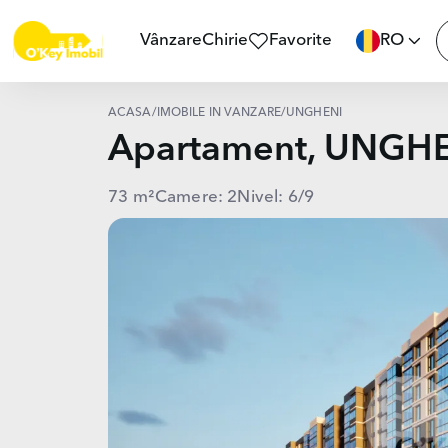
Vânzare
Chirie
Favorite
RO
ACASĂ
/
IMOBILE ÎN VÂNZARE
/
UNGHENI
Apartament, UNGH
73 m²
Camere: 2
Nivel: 6/9