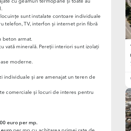
jate cu geamuri termopane și toate au
l.
locuințe sunt instalate contoare individuale
u telefon, TV, interfon și internet prin fibră
n beton armat.
 vată minerală. Pereții interiori sunt izolați
ioase moderne.
i individuale și are amenajat un teren de
te comerciale și locuri de interes pentru
00 euro per mp.
 euro
per mp cu achitarea primei rate de