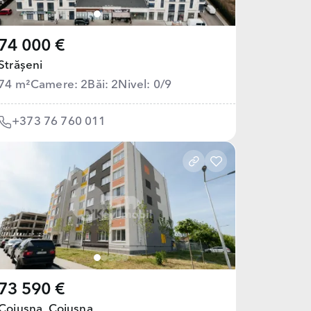
74 000 €
Strășeni
74 m²
Camere: 2
Băi: 2
Nivel: 0/9
+373 76 760 011
73 590 €
Cojușna,
Cojușna