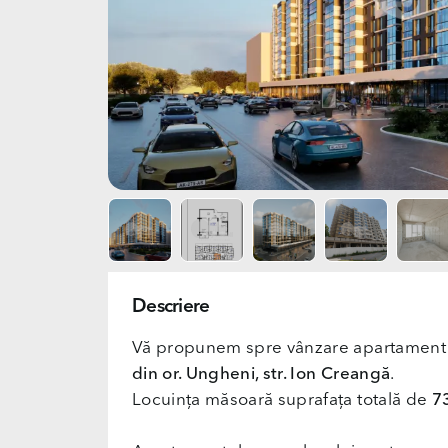
Descriere
Vă propunem spre vânzare apartament
din or. Ungheni, str. Ion Creangă
.
Locuința măsoară suprafața totală de
7