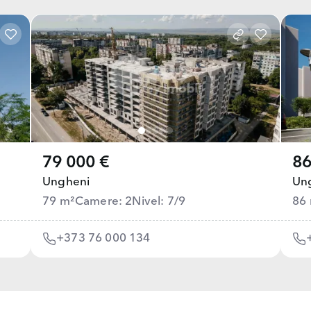
79 000 €
86
Ungheni
Un
79 m²
Camere: 2
Nivel: 7/9
86
+373 76 000 134