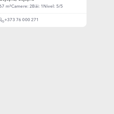
67 m²
Camere: 2
Băi: 1
Nivel: 5/5
+373 76 000 271