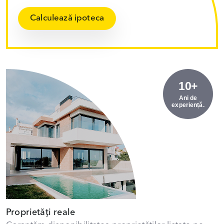
Calculează ipoteca
10+
Ani de
experiență.
Proprietăți reale