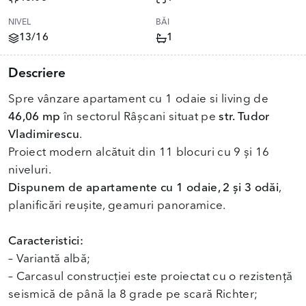
NIVEL
BĂI
13/16
1
Descriere
Spre vânzare apartament cu 1 odaie si living de
46,06 mp
în sectorul Râșcani situat pe
str. Tudor
Vladimirescu
.
Proiect modern alcătuit din 11 blocuri cu 9 și 16
niveluri.
Dispunem de apartamente cu 1 odaie, 2 și 3 odăi
,
planificări reușite, geamuri panoramice.
Caracteristici:
– Variantă albă;
– Carcasul construcției este proiectat cu o rezistență
seismică de până la 8 grade pe scară Richter;