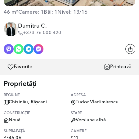
46 m²
Camere: 1
Băi: 1
Nivel: 13/16
Dumitru C.
+373 76 000 420
Favorite
Printează
Proprietăți
REGIUNE
ADRESA
Chișinău, Râșcani
Tudor Vladimirescu
CONSTRUCȚIE
STARE
Nouă
Versiune albă
SUPRAFAȚĂ
CAMERE
46.06
1