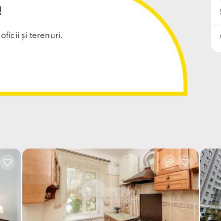
!
cii și terenuri.