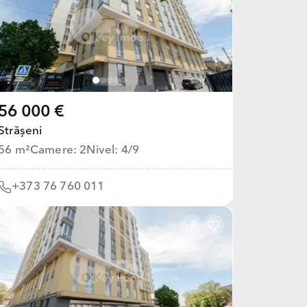
56 000 €
Strășeni
56 m²
Camere: 2
Nivel: 4/9
+373 76 760 011