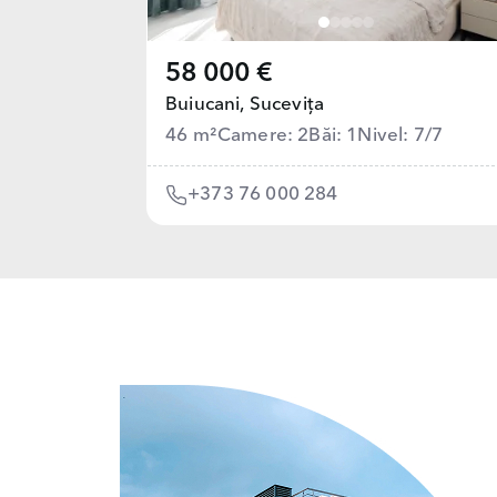
58 000 €
Buiucani,
Sucevița
46 m²
Camere: 2
Băi: 1
Nivel: 7/7
+373 76 000 284