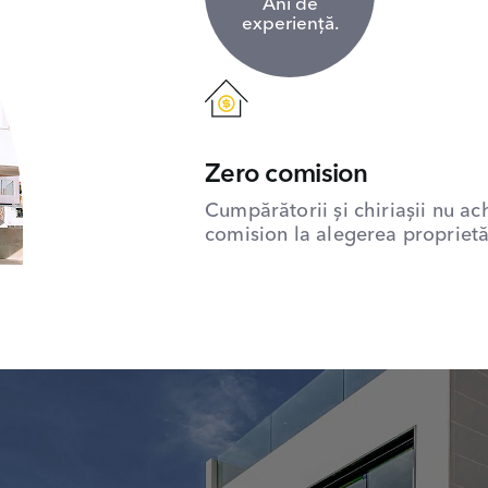
Ani de
experiență.
Zero comision
Cumpărătorii și chiriașii nu ac
comision la alegerea proprietăț