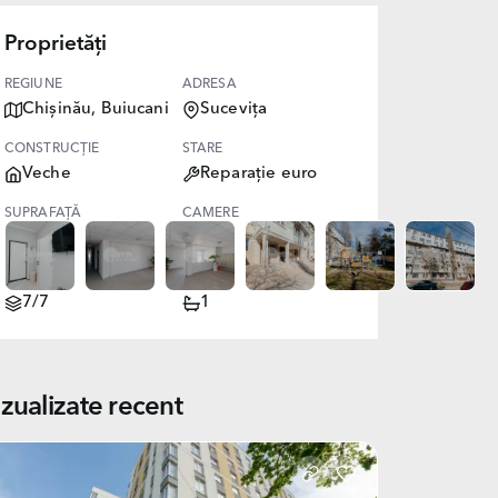
Proprietăți
REGIUNE
ADRESA
Chișinău, Buiucani
Sucevița
CONSTRUCȚIE
STARE
Veche
Reparație euro
SUPRAFAȚĂ
CAMERE
46.00
2
NIVEL
BĂI
7/7
1
izualizate recent