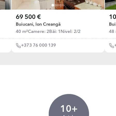
69 500 €
10
Buiucani,
Ion Creangă
Bui
40 m²
Camere: 2
Băi: 1
Nivel: 2/2
48
+373 76 000 139
10+