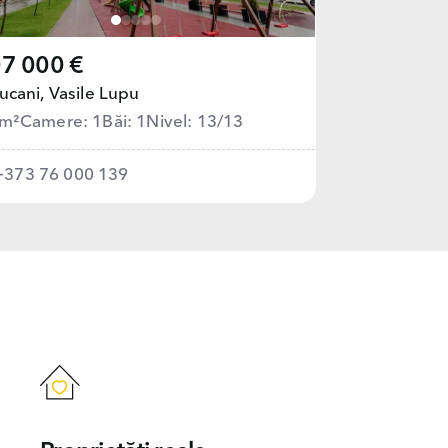
7 000 €
ucani,
Vasile Lupu
 m²
Camere: 1
Băi: 1
Nivel: 13/13
+373 76 000 139