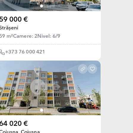
59 000 €
Strășeni
59 m²
Camere: 2
Nivel: 6/9
+373 76 000 421
64 020 €
Cojușna,
Cojușna