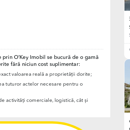
e prin O’Key Imobil se bucură de o gamă
rite fără niciun cost suplimentar:
exact valoarea reală a proprietății dorite;
rea tuturor actelor necesare pentru o
e activități comerciale, logistică, cât și