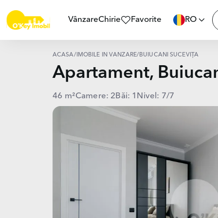
Vânzare
Chirie
Favorite
RO
ACASĂ
/
IMOBILE ÎN VÂNZARE
/
BUIUCANI SUCEVIȚA
Apartament, Buiuca
46 m²
Camere: 2
Băi: 1
Nivel: 7/7