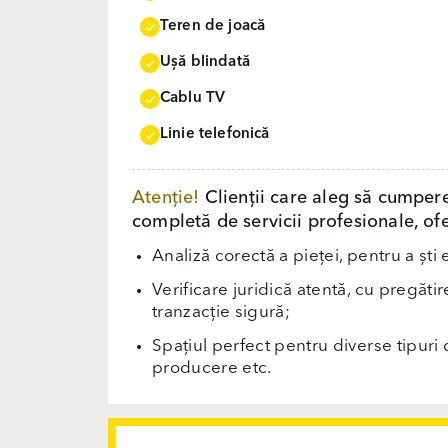
Teren de joacă
Uşă blindată
Cablu TV
Linie telefonică
Atenție!
Clienții care aleg să cumper
completă de servicii profesionale, ofe
Analiză corectă a pieței, pentru a ști 
Verificare juridică atentă, cu pregăti
tranzacție sigură;
Spațiul perfect pentru diverse tipuri d
producere etc.