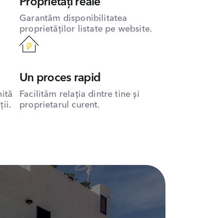
Proprietăți reale
Garantăm disponibilitatea
proprietăților listate pe website.
Un proces rapid
hită
Facilităm relația dintre tine și
ii.
proprietarul curent.