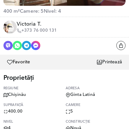
400 m²
Camere: 5
Nivel: 4
Victoria T.
+373 76 000 131
Favorite
Printează
Proprietăți
REGIUNE
ADRESA
Chișinău
Ginta Latină
SUPRAFAȚĂ
CAMERE
400.00
5
NIVEL
CONSTRUCȚIE
4
Nouă