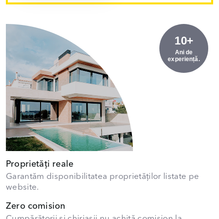
10+
Ani de
experiență.
Proprietăți reale
Garantăm disponibilitatea proprietăților listate pe
website.
Zero comision
Cumpărătorii și chiriașii nu achită comision la