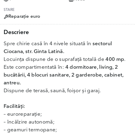
STARE
Reparație euro
Descriere
Spre chirie casă în 4 nivele situată în
sectorul
Ciocana, str. Ginta Latină.
Locuința dispune de o suprafață totală de
400 mp
.
Este compartimentată în:
4 dormitoare, living, 2
bucătării, 4 blocuri sanitare, 2 garderobe, cabinet,
antreu.
Dispune de terasă, saună, foișor și garaj.
Facilități:
– euroreparație;
– încălzire autonomă;
– geamuri termopane;