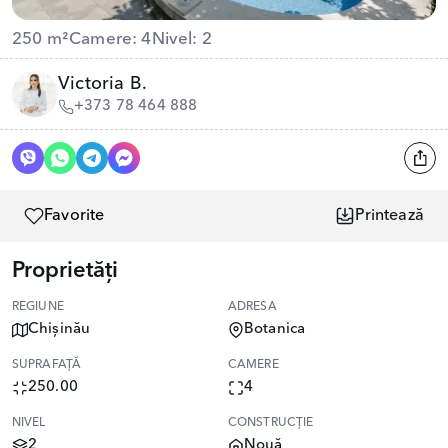
250 m²
Camere: 4
Nivel: 2
Victoria B.
+373 78 464 888
Favorite
Printează
Proprietăți
REGIUNE
ADRESA
Chișinău
Botanica
SUPRAFAȚĂ
CAMERE
250.00
4
NIVEL
CONSTRUCȚIE
2
Nouă