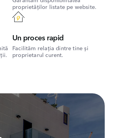
Garantăm disponibilitatea
proprietăților listate pe website.
Un proces rapid
hită
Facilităm relația dintre tine și
ii.
proprietarul curent.