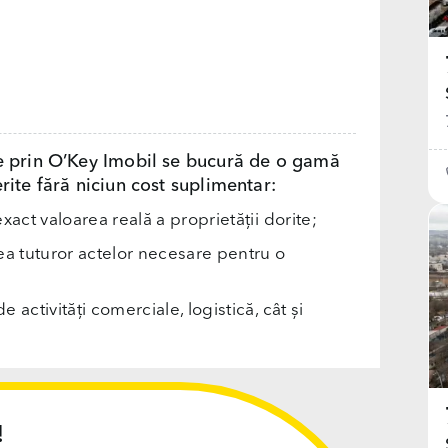
e prin O’Key Imobil se bucură de o gamă
rite fără niciun cost suplimentar:
exact valoarea reală a proprietății dorite;
rea tuturor actelor necesare pentru o
e activități comerciale, logistică, cât și
!