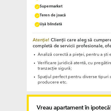
Supermarket
Teren de joacă
Uşă blindată
Atenție!
Clienții care aleg să cumper
completă de servicii profesionale, ofe
Analiză corectă a pieței, pentru a ști 
Verificare juridică atentă, cu pregăti
tranzacție sigură;
Spațiul perfect pentru diverse tipuri d
producere etc.
Vreau apartament în ipotecă