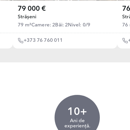
79 000 €
76
Strășeni
Str
79 m²
Camere: 2
Băi: 2
Nivel: 0/9
76
+373 76 760 011
10+
Ani de
experiență.