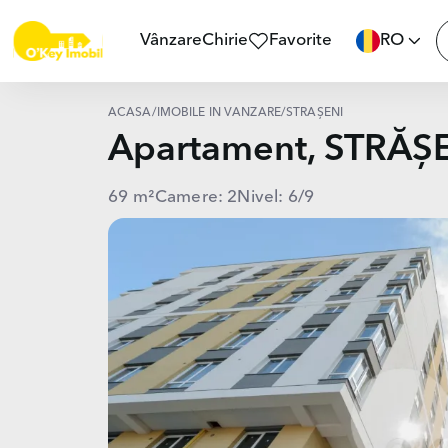
Vânzare
Chirie
Favorite
RO
ACASĂ
/
IMOBILE ÎN VÂNZARE
/
STRĂȘENI
Apartament, STRĂȘ
69 m²
Camere: 2
Nivel: 6/9