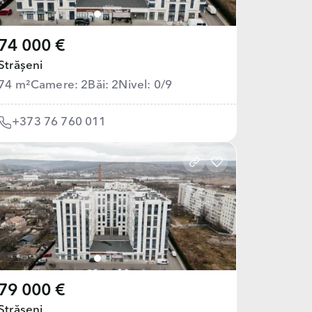
74 000 €
Strășeni
74 m²
Camere: 2
Băi: 2
Nivel: 0/9
+373 76 760 011
79 000 €
Strășeni