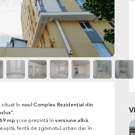
t
situat în
noul Complex Rezidențial din
V
slux”.
69 mp
și se prezintă în
versiune albă
.
eușită, ferită de zgomotul urban dar în