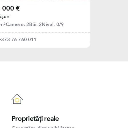
 000 €
ășeni
 m²
Camere: 2
Băi: 2
Nivel: 0/9
+373 76 760 011
Proprietăți reale