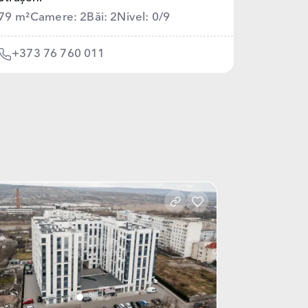
79 m²
Camere: 2
Băi: 2
Nivel: 0/9
+373 76 760 011