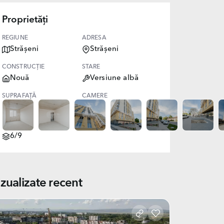
Proprietăți
REGIUNE
ADRESA
Strășeni
Strășeni
CONSTRUCȚIE
STARE
Nouă
Versiune albă
SUPRAFAȚĂ
CAMERE
69.00
2
NIVEL
6/9
izualizate recent