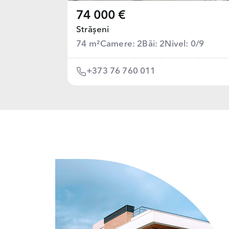
74 000 €
Strășeni
74 m²
Camere: 2
Băi: 2
Nivel: 0/9
+373 76 760 011