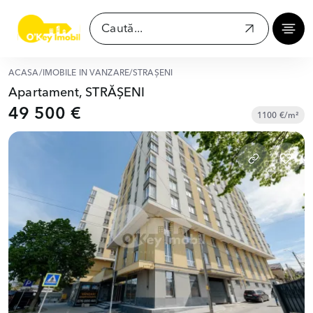
ACASĂ
/
IMOBILE ÎN VÂNZARE
/
STRĂȘENI
Apartament, STRĂȘENI
49 500 €
1100 €/m²