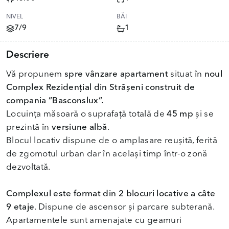
NIVEL
BĂI
7/9
1
Descriere
Vă propunem
spre vânzare apartament
situat în
noul
Complex Rezidențial din Strășeni construit de
compania ”Basconslux”.
Locuința măsoară o suprafață totală de
45 mp
și se
prezintă în
versiune albă
.
Blocul locativ dispune de o amplasare reușită, ferită
de zgomotul urban dar în același timp într-o zonă
dezvoltată.
Complexul este format din 2 blocuri locative a câte
9 etaje
. Dispune de ascensor și parcare subterană.
Apartamentele sunt amenajate cu geamuri