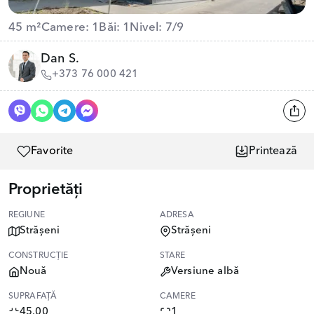
45 m²
Camere: 1
Băi: 1
Nivel: 7/9
Dan S.
+373 76 000 421
Favorite
Printează
Proprietăți
REGIUNE
ADRESA
Strășeni
Strășeni
CONSTRUCȚIE
STARE
Nouă
Versiune albă
SUPRAFAȚĂ
CAMERE
45.00
1