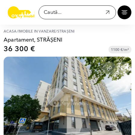
ACASĂ
/
IMOBILE ÎN VÂNZARE
/
STRĂȘENI
Apartament, STRĂȘENI
36 300 €
1100 €/m²