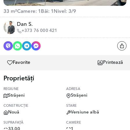
33 m²
Camere: 1
Băi: 1
Nivel: 3/9
Dan S.
+373 76 000 421
Favorite
Printează
Proprietăți
REGIUNE
ADRESA
Strășeni
Strășeni
CONSTRUCȚIE
STARE
Nouă
Versiune albă
SUPRAFAȚĂ
CAMERE
33.00
1