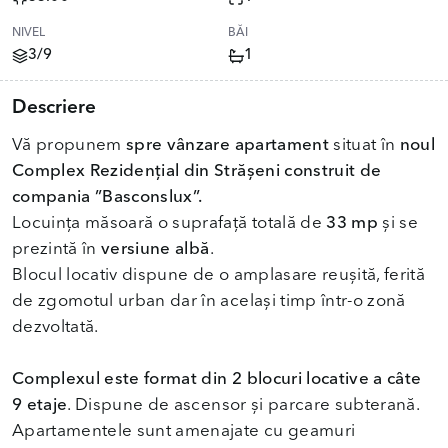
NIVEL
BĂI
3/9
1
Descriere
Vă propunem
spre vânzare apartament
situat în
noul
Complex Rezidențial din Strășeni construit de
compania ”Basconslux”.
Locuința măsoară o suprafață totală de
33 mp
și se
prezintă în
versiune albă
.
Blocul locativ dispune de o amplasare reușită, ferită
de zgomotul urban dar în același timp într-o zonă
dezvoltată.
Complexul este format din 2 blocuri locative a câte
9 etaje
. Dispune de ascensor și parcare subterană.
Apartamentele sunt amenajate cu geamuri