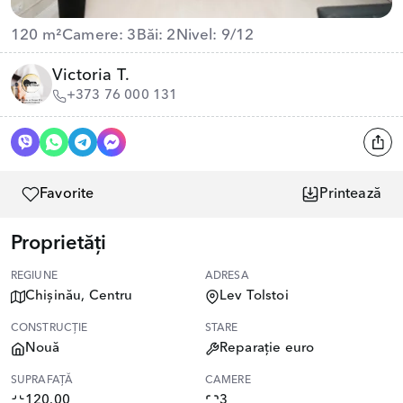
120 m²
Camere: 3
Băi: 2
Nivel: 9/12
Victoria T.
+373 76 000 131
Favorite
Printează
Proprietăți
REGIUNE
ADRESA
Chișinău, Centru
Lev Tolstoi
CONSTRUCȚIE
STARE
Nouă
Reparație euro
SUPRAFAȚĂ
CAMERE
120.00
3