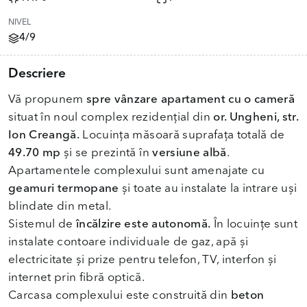
NIVEL
4/9
Descriere
Vă propunem
spre vânzare apartament cu o cameră
situat în noul complex rezidențial din
or. Ungheni, str.
Ion Creangă.
Locuința măsoară suprafața totală de
49.70 mp
și se prezintă în
versiune albă
.
Apartamentele complexului sunt amenajate cu
geamuri termopane
și toate au instalate la intrare uși
blindate din metal.
Sistemul de
încălzire este autonomă.
În locuințe sunt
instalate contoare individuale de gaz, apă și
electricitate și prize pentru telefon, TV, interfon și
internet prin fibră optică.
Carcasa complexului este construită din
beton