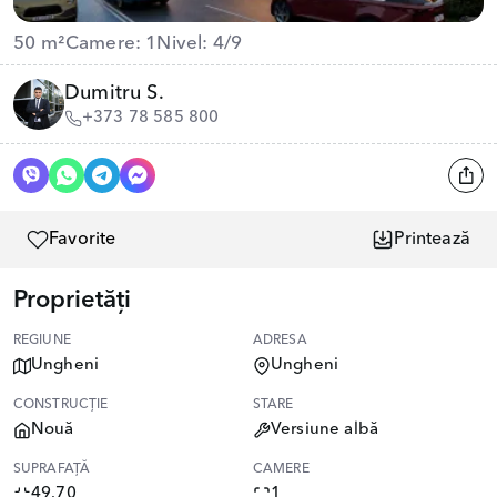
50 m²
Camere: 1
Nivel: 4/9
Dumitru S.
+373 78 585 800
Favorite
Printează
Proprietăți
REGIUNE
ADRESA
Ungheni
Ungheni
CONSTRUCȚIE
STARE
Nouă
Versiune albă
SUPRAFAȚĂ
CAMERE
49.70
1