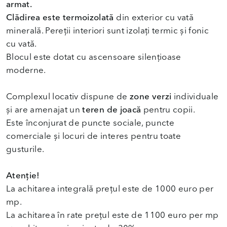
armat.
Clădirea este termoizolată
din exterior cu vată
minerală. Pereții interiori sunt izolați termic și fonic
cu vată.
Blocul este dotat cu ascensoare silențioase
moderne.
Complexul locativ dispune de
zone verzi
individuale
și are amenajat un
teren de joacă
pentru copii.
Este înconjurat de puncte sociale, puncte
comerciale și locuri de interes pentru toate
gusturile.
Atenție!
La achitarea integrală prețul este de 1000 euro per
mp.
La achitarea în rate prețul este de 1100 euro per mp