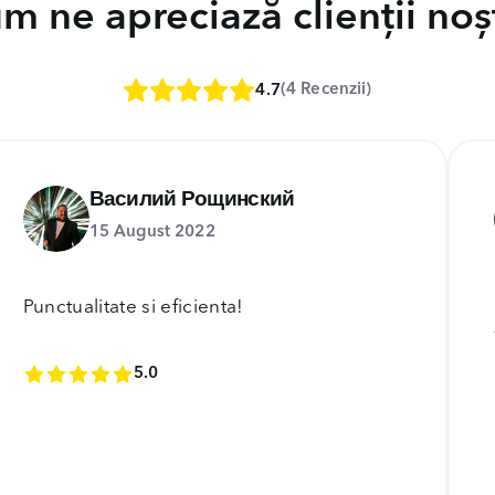
m ne apreciază clienții noșt
(4 Recenzii)
4.7
Василий Рощинский
15 August 2022
Punctualitate si eficienta!
5.0