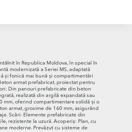
ntâlnit în Republica Moldova, în special în
iantă modernizată a Seriei MS, adaptată
ică și fonică mai bună și compartimentări
Beton armat prefabricat, proiectat pentru
eriori: Din panouri prefabricate din beton
grată, realizată din argilă expandată sau
160 mm, oferind compartimentare solidă și o
beton armat, grosime de 160 mm, asigurând
taje. Scări: Elemente prefabricate din
e, rezistente la uzură. Acoperiș: Plan, cu
rane moderne. Prevăzut cu sisteme de