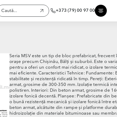
+373 (79) 00 97 00
Seria MSV este un tip de bloc prefabricat, frecvent î
orașe precum Chișinău, Bălți și suburbii. Este o var
pentru a oferi un confort mai ridicat, o izolare term
mai eficiente. Caracteristici Tehnice: Fundamente: 
stabilitate și rezistență ridicată în timp. Pereți: Ext
armat, grosime de 300-350 mm. Izolație termică inte
polistiren. Interiori: Din beton armat, grosime de 
izolare fonică decentă. Planșee: Prefabricate din 
o bună rezistență mecanică și izolare fonică între e
beton armat, alcătuite din rampe și platforme durabil
hidroizolație din materiale bituminoase sau memb