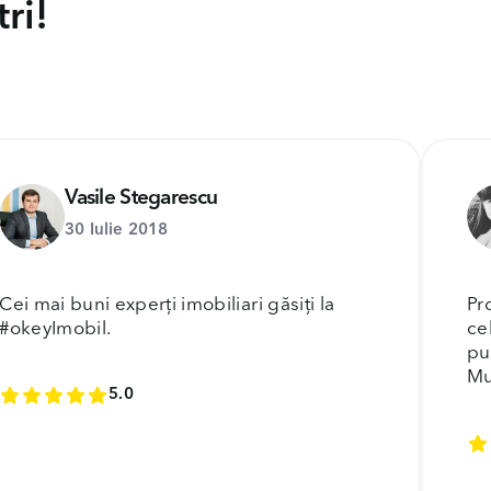
ri!
Vasile Stegarescu
30 Iulie 2018
Cei mai buni experți imobiliari găsiți la
Pr
#okeyImobil.
ce
pu
Mu
5.0