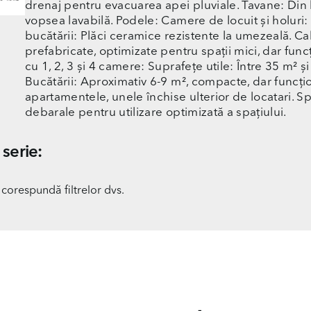
drenaj pentru evacuarea apei pluviale. Tavane: Din b
vopsea lavabilă. Podele: Camere de locuit și holuri:
bucătării: Plăci ceramice rezistente la umezeală. 
prefabricate, optimizate pentru spații mici, dar f
cu 1, 2, 3 și 4 camere: Suprafețe utile: Între 35 m² și 
Bucătării: Aproximativ 6-9 m², compacte, dar funcți
apartamentele, unele închise ulterior de locatari. S
debarale pentru utilizare optimizată a spațiului.
serie:
 corespundă filtrelor dvs.