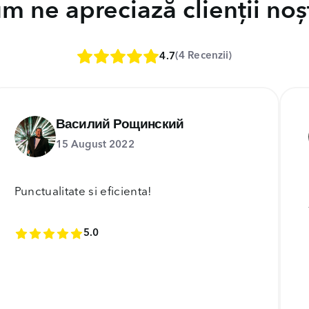
m ne apreciază clienții noșt
(4 Recenzii)
4.7
Василий Рощинский
15 August 2022
Punctualitate si eficienta!
5.0