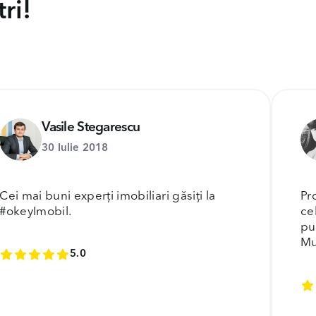
ri!
Vasile Stegarescu
30 Iulie 2018
Cei mai buni experți imobiliari găsiți la
Pr
#okeyImobil.
ce
pu
Mu
5.0