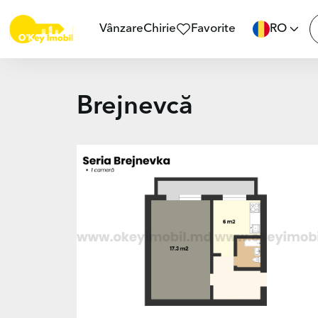
Vânzare
Chirie
Favorite
RO
Brejnevcă