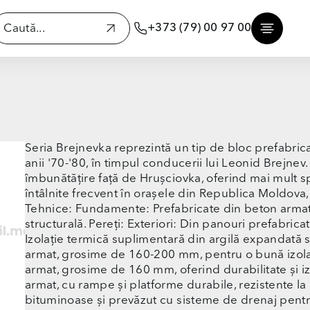
+373 (79) 00 97 00
Seria Brejnevka reprezintă un tip de bloc prefabricat
anii '70-'80, în timpul conducerii lui Leonid Brejne
îmbunătățire față de Hrușciovka, oferind mai mult spa
întâlnite frecvent în orașele din Republica Moldova, 
Tehnice: Fundamente: Prefabricate din beton armat, o
structurală. Pereți: Exteriori: Din panouri prefabr
Izolație termică suplimentară din argilă expandată s
armat, grosime de 160-200 mm, pentru o bună izolar
armat, grosime de 160 mm, oferind durabilitate și iz
armat, cu rampe și platforme durabile, rezistente la 
bituminoase și prevăzut cu sisteme de drenaj pentr