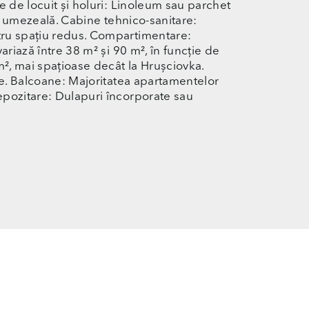
e de locuit și holuri: Linoleum sau parchet
la umezeală. Cabine tehnico-sanitare:
tru spațiu redus. Compartimentare:
ariază între 38 m² și 90 m², în funcție de
², mai spațioase decât la Hrușciovka.
ate. Balcoane: Majoritatea apartamentelor
epozitare: Dulapuri încorporate sau