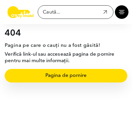
404
Pagina pe care o cauți nu a fost găsită!
Verifică link-ul sau accesează pagina de pornire
pentru mai multe informații.
Pagina de pornire