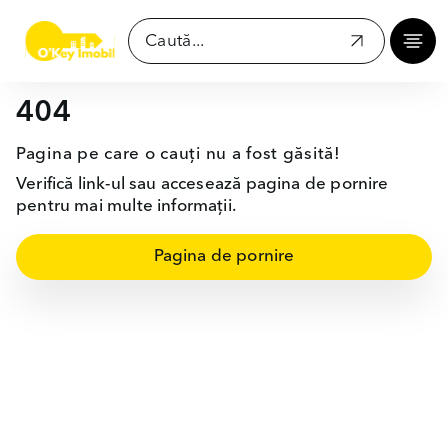
404
Pagina pe care o cauți nu a fost găsită!
Verifică link-ul sau accesează pagina de pornire
pentru mai multe informații.
Pagina de pornire