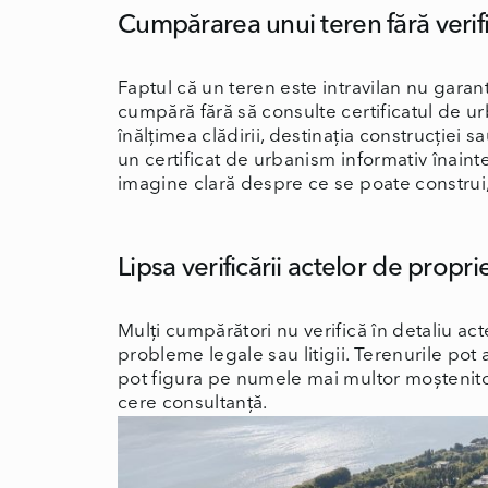
Cumpărarea unui teren fără verif
Faptul că un teren este intravilan nu gara
cumpără fără să consulte certificatul de urb
înălțimea clădirii, destinația construcției s
un certificat de urbanism informativ înaint
imagine clară despre ce se poate construi, î
Lipsa verificării actelor de propri
Mulți cumpărători nu verifică în detaliu ac
probleme legale sau litigii. Terenurile pot 
pot figura pe numele mai multor moștenitori.
cere consultanță.