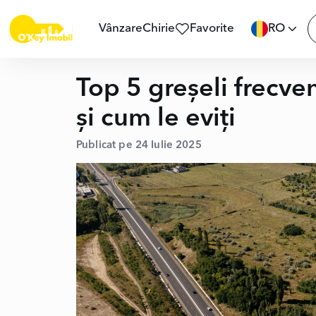
Vânzare
Chirie
Favorite
RO
Top 5 greșeli frecve
și cum le eviți
Publicat pe 24 Iulie 2025