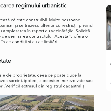
icarea regimului urbanistic
ntează că este construibil. Multe persoane
anism și se trezesc ulterior cu restricții privind
au amplasarea în raport cu vecinătățile. Solicită
e de semnarea contractului. Acesta îți oferă o
n ce condiții și cu ce limitări.
etate
tele de proprietate, ceea ce poate duce la
avea sarcini, ipoteci, succesiuni nerezolvate sau
 Verifică extrasul din registrul cadastral și