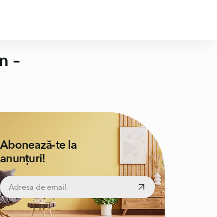
n –
Abonează-te la
anunțuri!