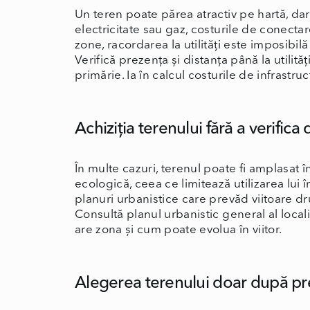
Un teren poate părea atractiv pe hartă, dar
electricitate sau gaz, costurile de conecta
zone, racordarea la utilități este imposibilă
Verifică prezența și distanța până la utilităț
primărie. Ia în calcul costurile de infrastr
Achiziția terenului fără a verifica
În multe cazuri, terenul poate fi amplasat î
ecologică, ceea ce limitează utilizarea lui
planuri urbanistice care prevăd viitoare dr
Consultă planul urbanistic general al local
are zona și cum poate evolua în viitor.
Alegerea terenului doar după pr