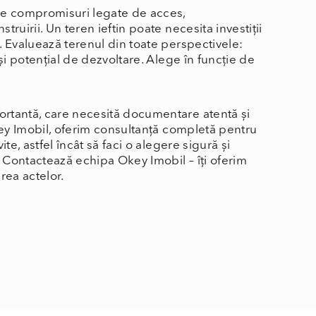
de compromisuri legate de acces,
struirii. Un teren ieftin poate necesita investiții
. Evaluează terenul din toate perspectivele:
c și potențial de dezvoltare. Alege în funcție de
rtantă, care necesită documentare atentă și
Okey Imobil, oferim consultanță completă pentru
vite, astfel încât să faci o alegere sigură și
? Contactează echipa Okey Imobil – îți oferim
rea actelor.