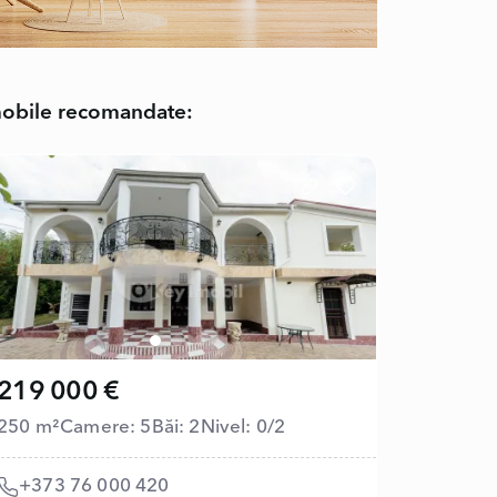
obile recomandate:
219 000 €
250 m²
Camere: 5
Băi: 2
Nivel: 0/2
+373 76 000 420