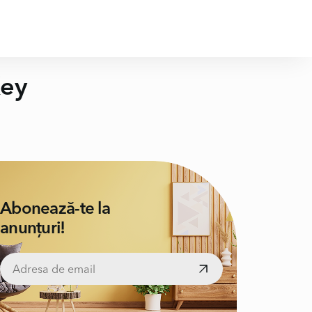
Key
Abonează-te la
anunțuri!