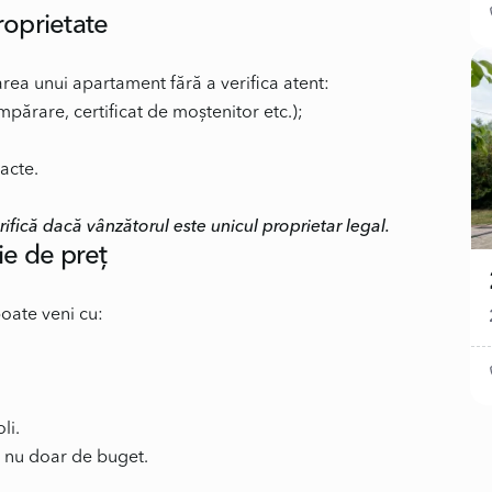
proprietate
rea unui apartament fără a verifica atent:
părare, certificat de moștenitor etc.);
acte.
erifică dacă vânzătorul este unicul proprietar legal.
ie de preț
poate veni cu:
li.
ă, nu doar de buget.