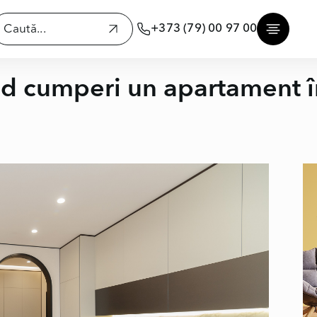
+373 (79) 00 97 00
ând cumperi un apartament î