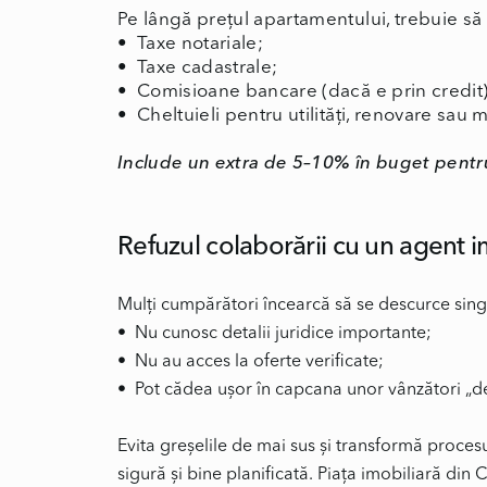
Pe lângă prețul apartamentului, trebuie să i
• Taxe notariale;
• Taxe cadastrale;
• Comisioane bancare (dacă e prin credit)
• Cheltuieli pentru utilități, renovare sau 
Include un extra de 5–10% în buget pentru
Refuzul colaborării cu un agent i
Mulți cumpărători încearcă să se descurce singu
• Nu cunosc detalii juridice importante;
• Nu au acces la oferte verificate;
• Pot cădea ușor în capcana unor vânzători „de
Evita greșelile de mai sus și transformă proce
sigură și bine planificată. Piața imobiliară din 