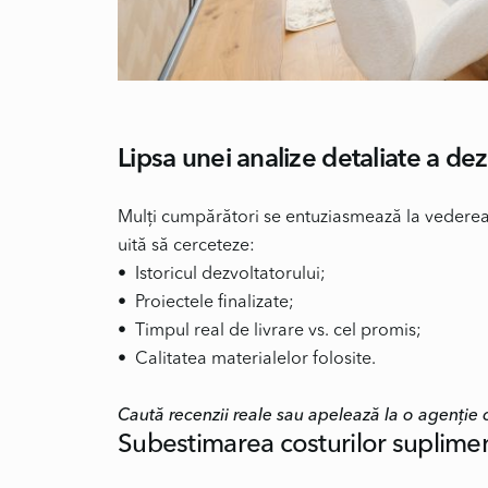
Lipsa unei analize detaliate a dez
Mulți cumpărători se entuziasmează la vederea 
uită să cerceteze:
• Istoricul dezvoltatorului;
• Proiectele finalizate;
• Timpul real de livrare vs. cel promis;
• Calitatea materialelor folosite.
Caută recenzii reale sau apelează la o agenție c
Subestimarea costurilor suplime