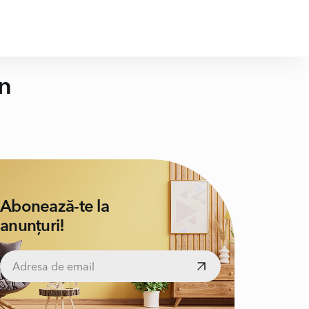
n
Abonează-te la
anunțuri!