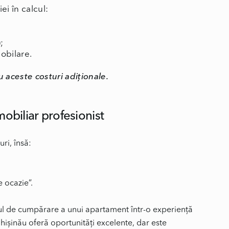
ei în calcul:
;
mobilare.
 aceste costuri adiționale.
mobiliar profesionist
ri, însă:
 ocazie”.
sul de cumpărare a unui apartament într-o experiență
Chișinău oferă oportunități excelente, dar este