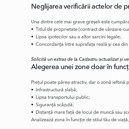
Neglijarea verificării actelor de 
Una dintre cele mai grave greșeli este cumpăra
• Titlul de proprietate (contract de vânzare-cum
• Lipsa ipotecilor sau a altor sarcini legale;
• Concordanța între suprafața reală și cea din 
Solicită un extras de la Cadastru actualizat și v
Alegerea unei zone doar în funcț
Prețul poate părea atractiv, dar o zonă ieftină 
• Infrastructură slabă;
• Lipsa transportului public;
• Siguranță scăzută;
• Distanță mare față de locul de muncă sau șco
Analizează zona în funcție de stilul tău de viaț