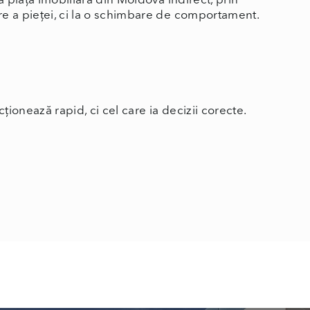
ă piața imobiliară din Moldova indirect, prin
re a pieței, ci la o schimbare de comportament.
cționează rapid, ci cel care ia decizii corecte.