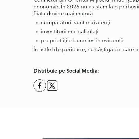
Conflictul din Orientul Mijlociu influențeaz
economie. În 2026 nu asistăm la o prăbuși
Piața devine mai matură:
cumpărătorii sunt mai atenți
investitorii mai calculați
proprietățile bune ies în evidență
În astfel de perioade, nu câștigă cel care a
Distribuie pe Social Media: