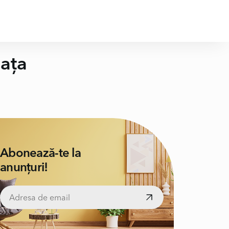
iața
Abonează-te la
anunțuri!