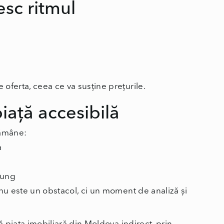
esc ritmul
oferta, ceea ce va susține prețurile.
ață accesibilă
rămâne:
a
lung
 nu este un obstacol, ci un moment de analiză și