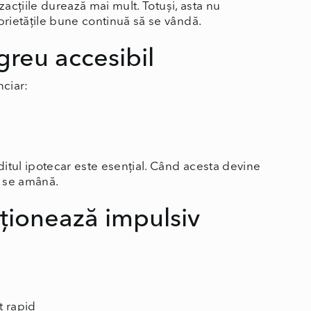
zacțiile durează mai mult. Totuși, asta nu
rietățile bune continuă să se vândă.
greu accesibil
nciar:
itul ipotecar este esențial. Când acesta devine
u se amână.
cționează impulsiv
t rapid