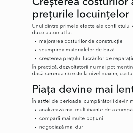
Creșterea costurilor 
prețurile locuințelor
Unul dintre primele efecte ale conflictului 
duce automat la:
majorarea costurilor de construcție
scumpirea materialelor de bază
creșterea prețului lucrărilor de reparați
În practică, dezvoltatorii nu mai pot mențin
dacă cererea nu este la nivel maxim, costur
Piața devine mai lent
În astfel de perioade, cumpărătorii devin m
analizează mai mult înainte de a cumpă
compară mai multe opțiuni
negociază mai dur