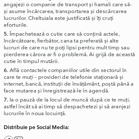
angajezi o companie de transport și hamali care să-
și asume încărcarea, transportarea și descărcarea
lucrurilor. Cheltuiala este justificată și îți cruți
eforturile.
5.
Împachetează o cutie care să conțină actele,
încărcătoare, fierbător, cana ta preferată și alte
lucruri de care nu te poți lipsi pentru mult timp sau
pierderea cărora ar fi o problemă. Ai grijă de această
cutie în timpul mutării.
6.
Află contactele companiilor utile din sectorul în
care te muți – provideri de telefonie staționară și
internet, bancă, instituții de învățământ, poștă până a
face mutarea și înregistrează-le în agendă.
7.
Ia o pauză de la locul de muncă după ce te muți,
astfel încât să ai timp să despachetezi și să aranjezi
lucrurile în noua locuință.
Distribuie pe Social Media: