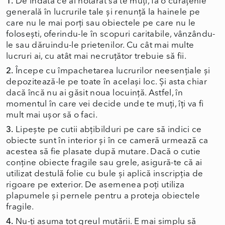
1.
De îndată ce ai hotărât să te muți, fă o curățenie
generală în lucrurile tale și renunță la hainele pe
care nu le mai porți sau obiectele pe care nu le
folosești, oferindu-le în scopuri caritabile, vânzându-
le sau dăruindu-le prietenilor. Cu cât mai multe
lucruri ai, cu atât mai necruțător trebuie să fii.
2.
Începe cu împachetarea lucrurilor neesențiale și
depozitează-le pe toate în același loc. Și asta chiar
dacă încă nu ai găsit noua locuință. Astfel, în
momentul în care vei decide unde te muți, îți va fi
mult mai ușor să o faci.
3.
Lipește pe cutii abțibilduri pe care să indici ce
obiecte sunt în interior și în ce cameră urmează ca
acestea să fie plasate după mutare. Dacă o cutie
conține obiecte fragile sau grele, asigură-te că ai
utilizat destulă folie cu bule și aplică inscripția de
rigoare pe exterior. De asemenea poți utiliza
plapumele și pernele pentru a proteja obiectele
fragile.
4.
Nu-ți asuma tot greul mutării. E mai simplu să