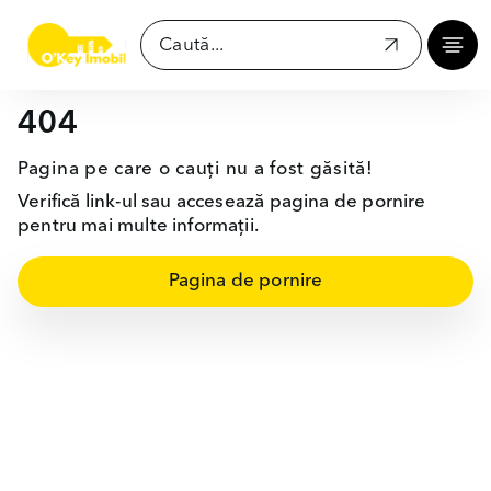
404
Pagina pe care o cauți nu a fost găsită!
Verifică link-ul sau accesează pagina de pornire
pentru mai multe informații.
Pagina de pornire